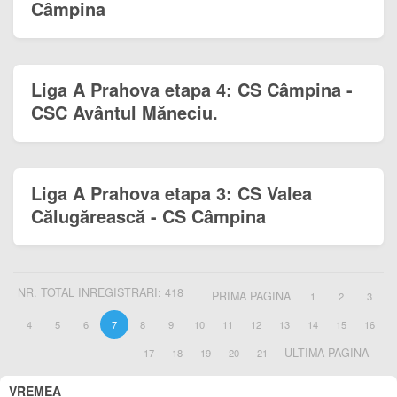
Câmpina
Liga A Prahova etapa 4: CS Câmpina -
CSC Avântul Măneciu.
Liga A Prahova etapa 3: CS Valea
Călugărească - CS Câmpina
NR. TOTAL INREGISTRARI: 418
PRIMA PAGINA
1
2
3
4
5
6
7
8
9
10
11
12
13
14
15
16
ULTIMA PAGINA
17
18
19
20
21
VREMEA