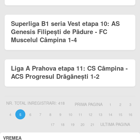
Superliga B1 seria Vest etapa 10: AS
Genesis Filipești de Pădure - FC
Muscelul Câmpina 1-4
Liga A Prahova etapa 11: CS Câmpina -
ACS Progresul Drăgănești 1-2
NR. TOTAL INREGISTRARI: 418
PRIMA PAGINA
1
2
3
4
5
6
7
8
9
10
11
12
13
14
15
16
ULTIMA PAGINA
17
18
19
20
21
VREMEA