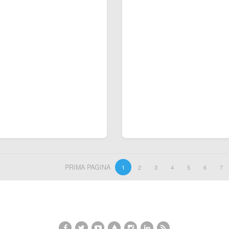
PRIMA PAGINA
1
2
3
4
5
6
7