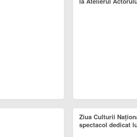
la Atelierul Actorulu
Ziua Culturii Națion
spectacol dedicat l