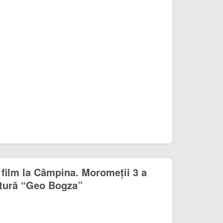
 film la Câmpina. Moromeții 3 a
ltură “Geo Bogza”