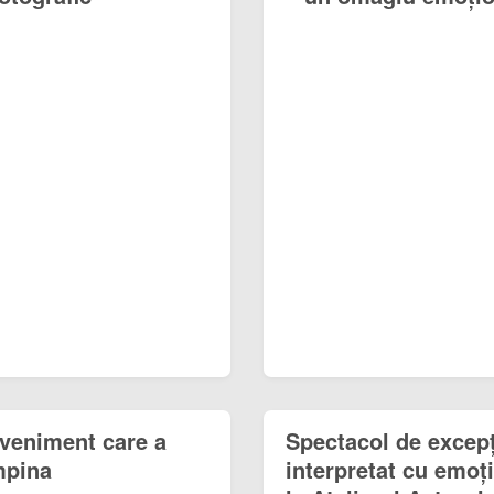
eveniment care a
Spectacol de excepț
mpina
interpretat cu emoți