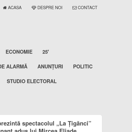
ACASA
DESPRE NOI
CONTACT
ECONOMIE
25'
DE ALARMĂ
ANUNȚURI
POLITIC
STUDIO ELECTORAL
prezintă spectacolul „La Țigănci”
nant adus lui Mircea Eliade