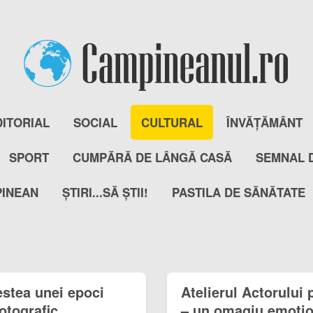
DITORIAL
SOCIAL
CULTURAL
ÎNVĂȚĂMÂNT
SPORT
CUMPĂRĂ DE LÂNGĂ CASĂ
SEMNAL 
PINEAN
ȘTIRI...SĂ ȘTII!
PASTILA DE SĂNĂTATE
stea unei epoci
Atelierul Actorului 
otografic
– un omagiu emoțio