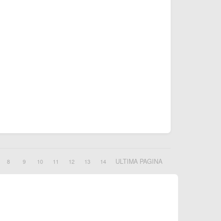
ULTIMA PAGINA
8
9
10
11
12
13
14