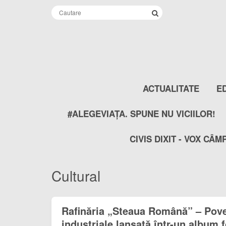
ACTUALITATE
E
#ALEGEVIAȚA. SPUNE NU VICIILOR!
CIVIS DIXIT - VOX CÂM
Cultural
Rafinăria „Steaua Română” – Pove
industriale lansată într-un album f