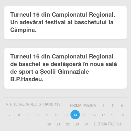
Turneul 16 din Campionatul Regional.
Un adevărat festival al baschetului la
Câmpina.
Turneul 16 din Campionatul Regional
de baschet se desfășoară în noua sală
de sport a Școlii Gimnaziale
B.P.Hașdeu.
NR. TOTAL INREGISTRARI: 418
PRIMA PAGINA
4
5
6
7
8
9
10
11
12
13
14
15
16
17
18
19
ULTIMA PAGINA
20
21
22
23
24