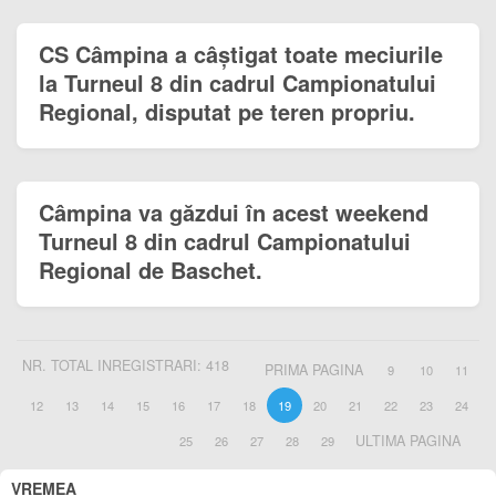
CS Câmpina a câștigat toate meciurile
la Turneul 8 din cadrul Campionatului
Regional, disputat pe teren propriu.
Câmpina va găzdui în acest weekend
Turneul 8 din cadrul Campionatului
Regional de Baschet.
NR. TOTAL INREGISTRARI: 418
PRIMA PAGINA
9
10
11
12
13
14
15
16
17
18
19
20
21
22
23
24
ULTIMA PAGINA
25
26
27
28
29
VREMEA