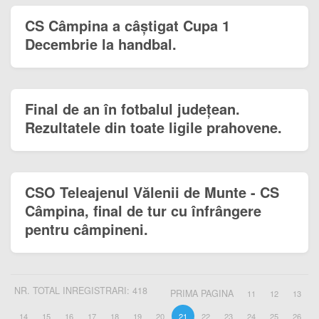
CS Câmpina a câștigat Cupa 1
Decembrie la handbal.
Final de an în fotbalul județean.
Rezultatele din toate ligile prahovene.
CSO Teleajenul Vălenii de Munte - CS
Câmpina, final de tur cu înfrângere
pentru câmpineni.
NR. TOTAL INREGISTRARI: 418
PRIMA PAGINA
11
12
13
14
15
16
17
18
19
20
21
22
23
24
25
26