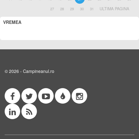
ULTIMA PAGINA
27
28
29
30
31
VREMEA
© 2026 - Campineanul.ro