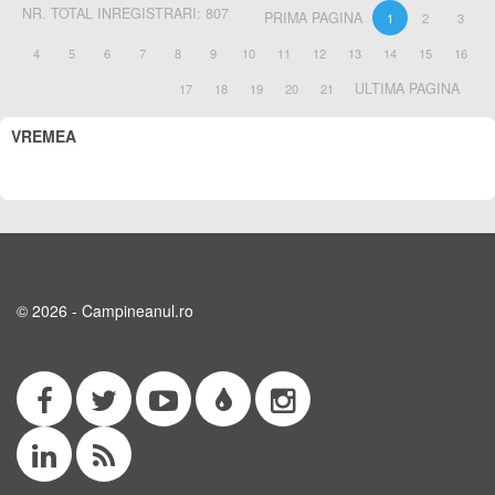
NR. TOTAL INREGISTRARI: 807
PRIMA PAGINA
1
2
3
4
5
6
7
8
9
10
11
12
13
14
15
16
ULTIMA PAGINA
17
18
19
20
21
VREMEA
© 2026 - Campineanul.ro