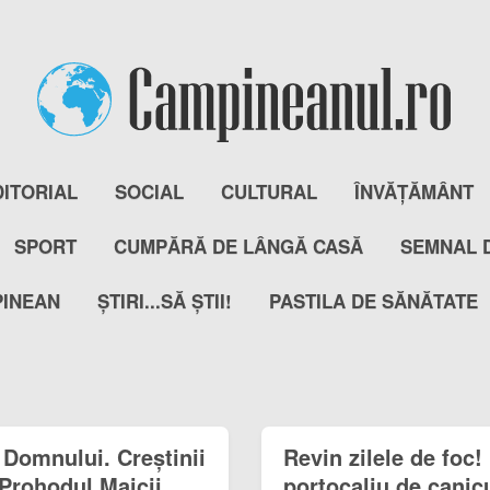
DITORIAL
SOCIAL
CULTURAL
ÎNVĂȚĂMÂNT
SPORT
CUMPĂRĂ DE LÂNGĂ CASĂ
SEMNAL 
PINEAN
ȘTIRI...SĂ ȘTII!
PASTILA DE SĂNĂTATE
 Domnului. Creștinii
Revin zilele de foc
 Prohodul Maicii
portocaliu de canic