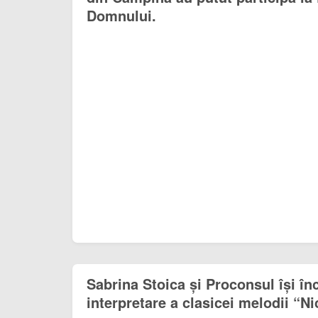
Domnului.
Sabrina Stoica și Proconsul își înc
interpretare a clasicei melodii “Ni