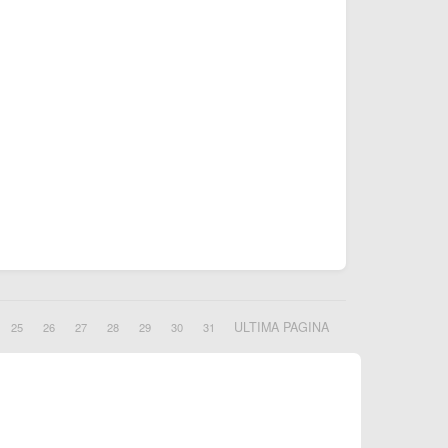
ULTIMA PAGINA
25
26
27
28
29
30
31