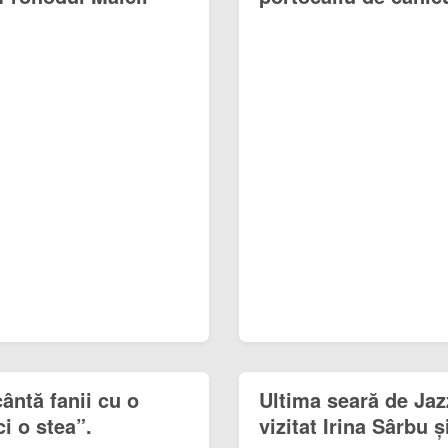
ântă fanii cu o
Ultima seară de Jaz
ci o stea”.
vizitat Irina Sârbu