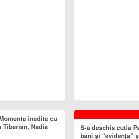
 Momente inedite cu
a Tiberian, Nadia
S-a deschis cutia P
bani și “evidența” ș