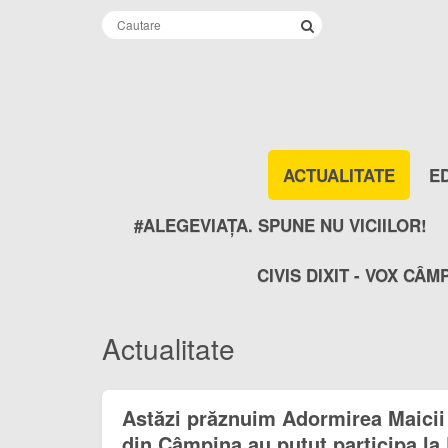
ACTUALITATE
E
#ALEGEVIAȚA. SPUNE NU VICIILOR!
CIVIS DIXIT - VOX CÂM
Actualitate
Astăzi prăznuim Adormirea Maicii
din Câmpina au putut participa la