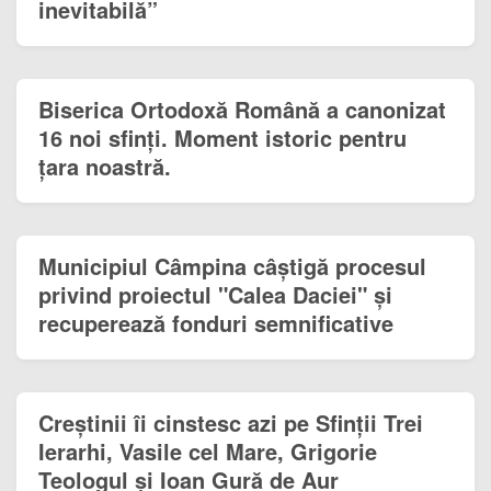
inevitabilă”
Biserica Ortodoxă Română a canonizat
16 noi sfinți. Moment istoric pentru
țara noastră.
Municipiul Câmpina câștigă procesul
privind proiectul "Calea Daciei" și
recuperează fonduri semnificative
Creștinii îi cinstesc azi pe Sfinții Trei
Ierarhi, Vasile cel Mare, Grigorie
Teologul și Ioan Gură de Aur