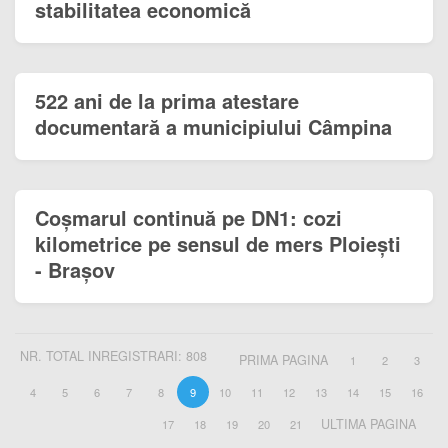
stabilitatea economică
522 ani de la prima atestare
documentară a municipiului Câmpina
Coșmarul continuă pe DN1: cozi
kilometrice pe sensul de mers Ploiești
- Brașov
NR. TOTAL INREGISTRARI: 808
PRIMA PAGINA
1
2
3
4
5
6
7
8
9
10
11
12
13
14
15
16
ULTIMA PAGINA
17
18
19
20
21