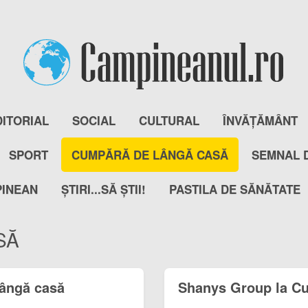
DITORIAL
SOCIAL
CULTURAL
ÎNVĂȚĂMÂNT
SPORT
CUMPĂRĂ DE LÂNGĂ CASĂ
SEMNAL 
PINEAN
ȘTIRI...SĂ ȘTII!
PASTILA DE SĂNĂTATE
SĂ
lângă casă
Shanys Group la C