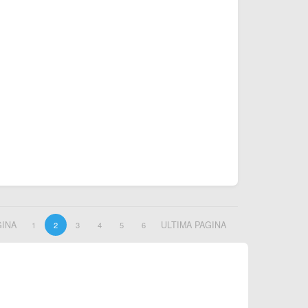
GINA
ULTIMA PAGINA
1
2
3
4
5
6