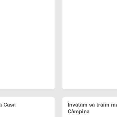
ă Casă
Învățăm să trăim ma
Câmpina