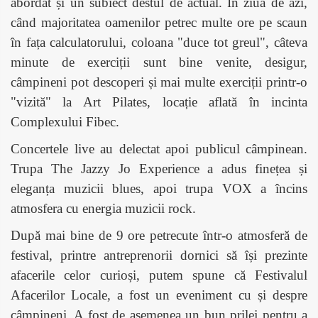
abordat și un subiect destul de actual. În ziua de azi,
când majoritatea oamenilor petrec multe ore pe scaun
în fața calculatorului, coloana "duce tot greul", câteva
minute de exerciții sunt bine venite, desigur,
câmpineni pot descoperi și mai multe exerciții printr-o
"vizită" la Art Pilates, locație aflată în incinta
Complexului Fibec.
Concertele live au delectat apoi publicul câmpinean.
Trupa The Jazzy Jo Experience a adus finețea și
eleganța muzicii blues, apoi trupa VOX a încins
atmosfera cu energia muzicii rock.
După mai bine de 9 ore petrecute într-o atmosferă de
festival, printre antreprenorii dornici să își prezinte
afacerile celor curioși, putem spune că Festivalul
Afacerilor Locale, a fost un eveniment cu și despre
câmpineni. A fost de asemenea un bun prilej pentru a