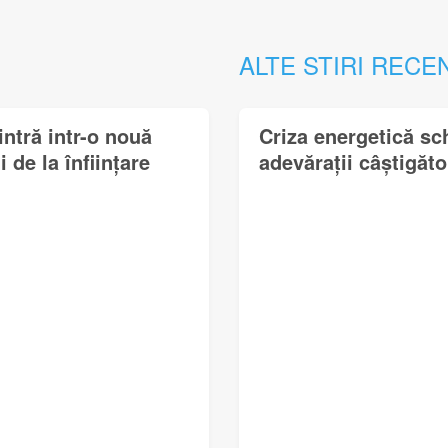
ALTE STIRI RECE
ntră intr-o nouă
Criza energetică sc
i de la înființare
adevărații câștigător