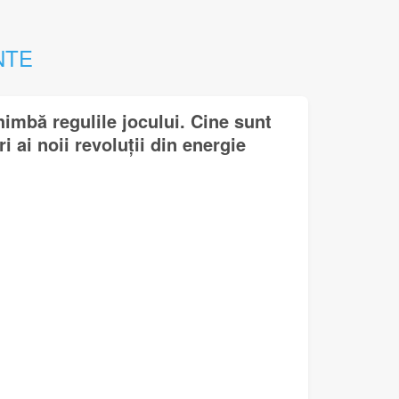
NTE
himbă regulile jocului. Cine sunt
i ai noii revoluții din energie