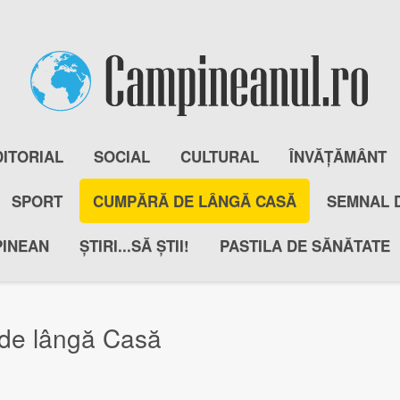
DITORIAL
SOCIAL
CULTURAL
ÎNVĂȚĂMÂNT
SPORT
CUMPĂRĂ DE LÂNGĂ CASĂ
SEMNAL 
PINEAN
ȘTIRI...SĂ ȘTII!
PASTILA DE SĂNĂTATE
de lângă Casă