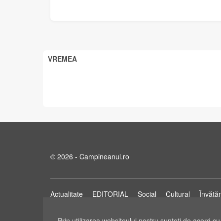
VREMEA
© 2026 - Campineanul.ro
Actualitate
EDITORIAL
Social
Cultural
Învăță
ANUNȚURI
POLITIC
CIVIS DIXIT - Vox Câmpine
Prin utilizarea websiteului nostru sunteţi de acord cu