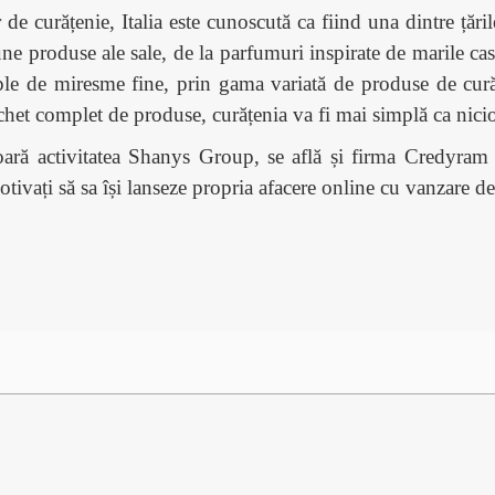
de curățenie, Italia este cunoscută ca fiind una dintre țăril
roduse ale sale, de la parfumuri inspirate de marile case 
le de miresme fine, prin gama variată de produse de cură
chet complet de produse, curățenia va fi mai simplă ca nici
oară activitatea Shanys Group, se afl
ă și
firma Credyram 
ți să sa își lanseze propria afacere online cu vanzare de 