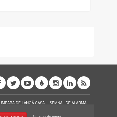
UMPĂRĂ DE LÂNGĂ CASĂ
SEMNAL DE ALARMĂ
 Feed
Nu sunt de acord