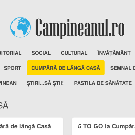
DITORIAL
SOCIAL
CULTURAL
ÎNVĂȚĂMÂNT
SPORT
CUMPĂRĂ DE LÂNGĂ CASĂ
SEMNAL 
PINEAN
ȘTIRI...SĂ ȘTII!
PASTILA DE SĂNĂTATE
SĂ
pără de lângă Casă
5 TO GO la Cumpăr