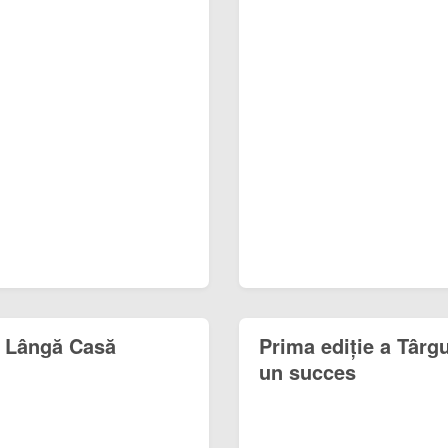
e Lângă Casă
Prima ediție a Târg
un succes