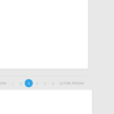
GINA
ULTIMA PAGINA
1
2
3
4
5
6