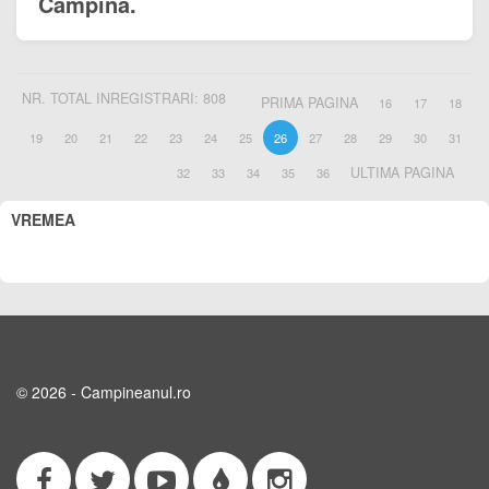
Câmpina.
NR. TOTAL INREGISTRARI: 808
PRIMA PAGINA
16
17
18
19
20
21
22
23
24
25
26
27
28
29
30
31
ULTIMA PAGINA
32
33
34
35
36
VREMEA
© 2026 - Campineanul.ro