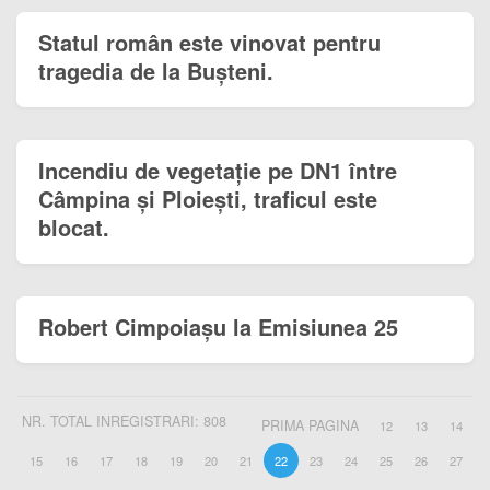
Statul român este vinovat pentru
tragedia de la Bușteni.
Incendiu de vegetație pe DN1 între
Câmpina și Ploiești, traficul este
blocat.
Robert Cimpoiașu la Emisiunea 25
NR. TOTAL INREGISTRARI: 808
PRIMA PAGINA
12
13
14
15
16
17
18
19
20
21
22
23
24
25
26
27