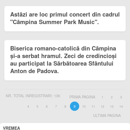
Astăzi are loc primul concert din cadrul
"Câmpina Summer Park Music".
Biserica romano-catolică din Câmpina
și-a serbat hramul. Zeci de credincioși
au participat la Sărbătoarea Sfântului
Anton de Padova.
NR. TOTAL INREGISTRARI: 136
PRIMA PAGINA
1
2
3
4
5
6
7
8
9
10
11
12
13
14
ULTIMA PAGINA
VREMEA