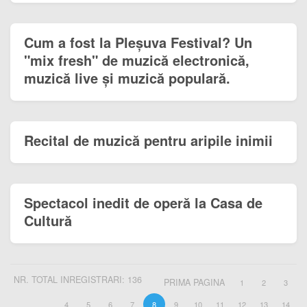
Cum a fost la Pleșuva Festival? Un
"mix fresh" de muzică electronică,
muzică live și muzică populară.
Recital de muzică pentru aripile inimii
Spectacol inedit de operă la Casa de
Cultură
NR. TOTAL INREGISTRARI: 136
PRIMA PAGINA
1
2
3
4
5
6
7
8
9
10
11
12
13
14