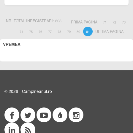
NR. TOTAL INREGISTRARI: 808
PRIMA PAGINA
71
72
73
ULTIMA PAGINA
74
75
76
77
78
79
80
81
VREMEA
© 2026 - Campineanul.ro