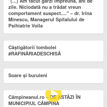
"(...) Am făcut gărzi împreună, ani de
zile. Niciodată nu a trădat vreun
comportament suspect...." – dr. Irina
Minescu, Managerul Spitalului de
Psihiatrie Voila
Câștigătorii tombolei
#RAFINĂRIADESCHISĂ
Soare și buruieni
Câmpineanul.ro – DE ASTĂZI ÎN
MUNICIPIUL CÂMPINA