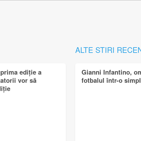
ALTE STIRI RECE
prima ediție a
Gianni Infantino, o
torii vor să
fotbalul într-o simp
iție