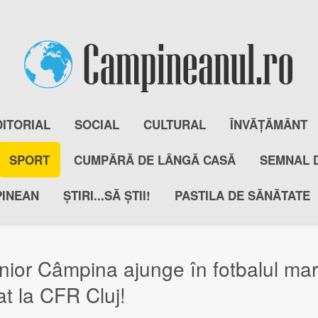
DITORIAL
SOCIAL
CULTURAL
ÎNVĂȚĂMÂNT
SPORT
CUMPĂRĂ DE LÂNGĂ CASĂ
SEMNAL 
PINEAN
ȘTIRI...SĂ ȘTII!
PASTILA DE SĂNĂTATE
nior Câmpina ajunge în fotbalul ma
rat la CFR Cluj!