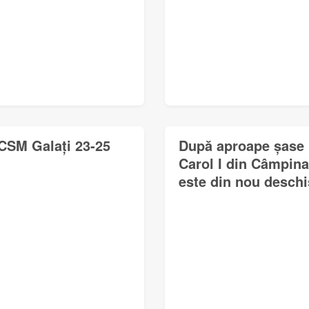
CSM Galați 23-25
După aproape șase l
Carol I din Câmpina
este din nou deschi