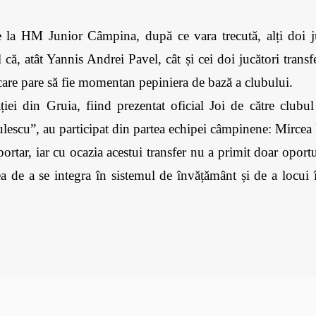
e la HM Junior Câmpina, după ce vara trecută, alți doi ju
ă, atât Yannis Andrei Pavel, cât și cei doi jucători transfe
are pare să fie momentan pepiniera de bază a clubului. 
iei din Gruia, fiind prezentat oficial Joi de către clubul
lescu”, au participat din partea echipei câmpinene: Mircea
rtar, iar cu ocazia acestui transfer nu a primit doar oportu
tea de a se integra în sistemul de învățământ și de a locui 