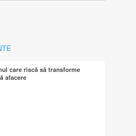
NTE
mul care riscă să transforme
lă afacere