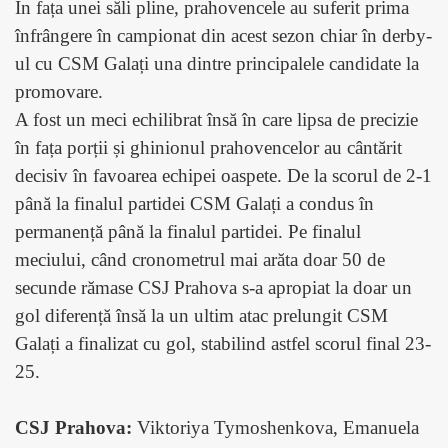
În fața unei săli pline, prahovencele au suferit prima
înfrângere în campionat din acest sezon chiar în derby-
ul cu CSM Galați una dintre principalele candidate la
promovare.
A fost un meci echilibrat însă în care lipsa de precizie
în fața porții și ghinionul prahovencelor au cântărit
decisiv în favoarea echipei oaspete. De la scorul de 2-1
până la finalul partidei CSM Galați a condus în
permanență până la finalul partidei. Pe finalul
meciului, când cronometrul mai arăta doar 50 de
secunde rămase CSJ Prahova s-a apropiat la doar un
gol diferență însă la un ultim atac prelungit CSM
Galați a finalizat cu gol, stabilind astfel scorul final 23-
25.
CSJ Prahova:
Viktoriya Tymoshenkova, Emanuela