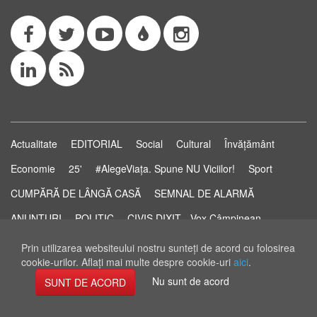
Actualitate
EDITORIAL
Social
Cultural
Învățământ
Economie
25'
#AlegeViața. Spune NU Viciilor!
Sport
CUMPĂRĂ DE LÂNGĂ CASĂ
SEMNAL DE ALARMĂ
ANUNȚURI
POLITIC
CIVIS DIXIT - Vox Câmpinean
Știri...să știi!
Pastila de Sănătate
STUDIO ELECTORAL
Prin utilizarea websiteului nostru sunteţi de acord cu folosirea
cookie-urilor. Aflaţi mai multe despre cookie-uri
aici
.
RSS Feed
Nu sunt de acord
SUNT DE ACORD