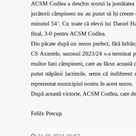
ACSM Codlea a deschis scorul la jumătatea pri
jucătorii câmpineni nu au putut să își creeze 
minutul 54’. Cu toate că elevii lui Daniel Hag
final, 3-0 pentru ACSM Codlea. 
Din păcate după un sezon perfect, fără înfrâ
CS Axintele, sezonul 2023/24 s-a terminat pe
multor fani câmpineni, care au făcut această d
putut stăpânii lacrimile, semn că indiferent
reprezentat municipiul nostru în acest sezon.
După această victorie, ACSM Codlea, care de 
Felilx Precup
31.05.2024 08:57