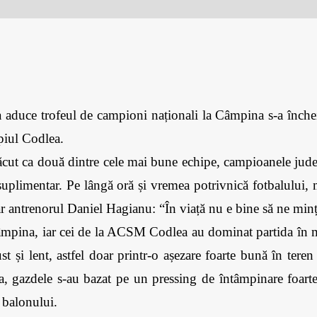
 a aduce trofeul de campioni naționali la Câmpina s-a închei
iul Codlea. 
ăcut ca două dintre cele mai bune echipe, campioanele județ
 suplimentar. Pe lângă oră și vremea potrivnică fotbalului,
r antrenorul Daniel Hagianu: “În viață nu e bine să ne mi
mpina, iar cei de la ACSM Codlea au dominat partida în m
st și lent, astfel doar printr-o așezare foarte bună în teren
 gazdele s-au bazat pe un pressing de întâmpinare foarte ag
 balonului. 