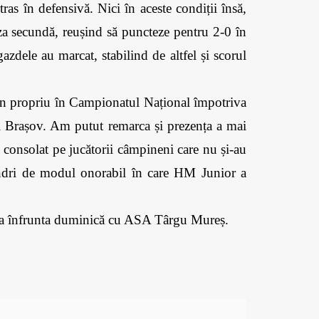
s în defensivă. Nici în aceste condiții însă, 
iza secundă, reușind să puncteze pentru 2-0 în 
zdele au marcat, stabilind de altfel și scorul 
en propriu în Campionatul Național împotriva 
l Brașov. Am putut remarca și prezența a mai 
 consolat pe jucătorii câmpineni care nu și-au 
mândri de modul onorabil în care HM Junior a 
e va înfrunta duminică cu ASA Târgu Mureș.