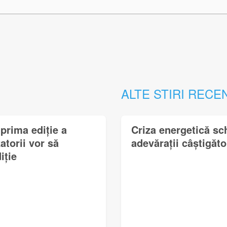
ALTE STIRI RECE
prima ediție a
Criza energetică sc
torii vor să
adevărații câștigător
iție