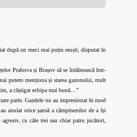
at după un meci mai puțin reușit, disputat în 
elor Prahova și Brașov să se întâlnească într-
 mai putem menționa și starea gazonului, mult 
nțim, a câștigat echipa mai bună…”
are parte. Gazdele nu au impresionat în mod 
 au anulat orice șansă a câmpinenilor de a își 
resiv, cu câte trei sau chiar patru jucători, 