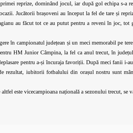
mei reprize, dominând jocul, iar după gol echipa s-a retra
ocazii. Jucătorii brașoveni au început la fel de tare și repr
ianu au făcut tot ce au putut pentru a reveni în joc, tot ga
ngere în campionatul județean și un meci memorabil pe ter
ntru HM Junior Câmpina, la fel ca anul trecut, în județu
eplasare pentru a-și încuraja favoriții. După meci fanii i-au
 de rezultat, iubitorii fotbalului din orașul nostru sunt 
altfel este vicecampioana națională a sezonului trecut, s