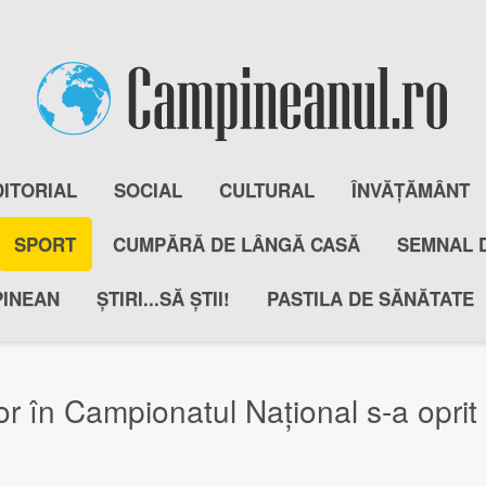
DITORIAL
SOCIAL
CULTURAL
ÎNVĂȚĂMÂNT
SPORT
CUMPĂRĂ DE LÂNGĂ CASĂ
SEMNAL 
PINEAN
ȘTIRI...SĂ ȘTII!
PASTILA DE SĂNĂTATE
r în Campionatul Național s-a oprit