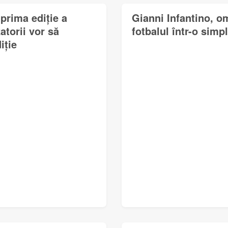
prima ediție a
Gianni Infantino, o
torii vor să
fotbalul într-o simp
iție