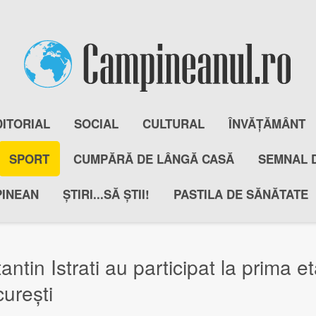
DITORIAL
SOCIAL
CULTURAL
ÎNVĂȚĂMÂNT
SPORT
CUMPĂRĂ DE LÂNGĂ CASĂ
SEMNAL 
PINEAN
ȘTIRI...SĂ ȘTII!
PASTILA DE SĂNĂTATE
antin Istrati au participat la prima 
urești