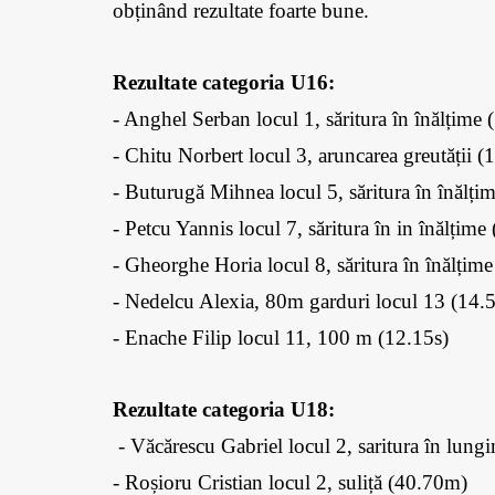
obținând rezultate foarte bune.
Rezultate categoria U16:
- Anghel Serban locul 1, săritura în înălțime
- ⁠Chitu Norbert locul 3, aruncarea greutății 
- ⁠Buturugă Mihnea locul 5, săritura în înălț
- ⁠Petcu Yannis locul 7, săritura în in înălțim
- ⁠Gheorghe Horia locul 8, săritura în înălțim
- ⁠Nedelcu Alexia, 80m garduri locul 13 (14.5
- Enache Filip locul 11, 100 m (12.15s)
Rezultate categoria U18:
 - Văcărescu Gabriel locul 2, saritura în lun
- Roșioru Cristian locul 2, suliță (40.70m)