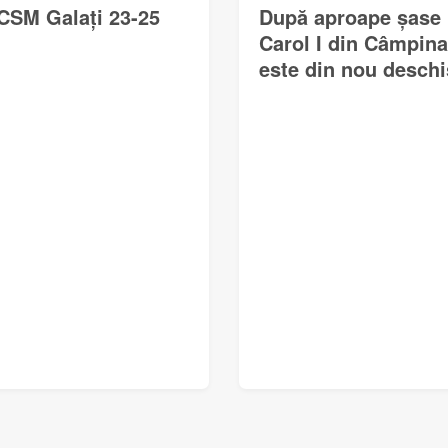
CSM Galați 23-25
După aproape șase l
Carol I din Câmpina
este din nou deschi