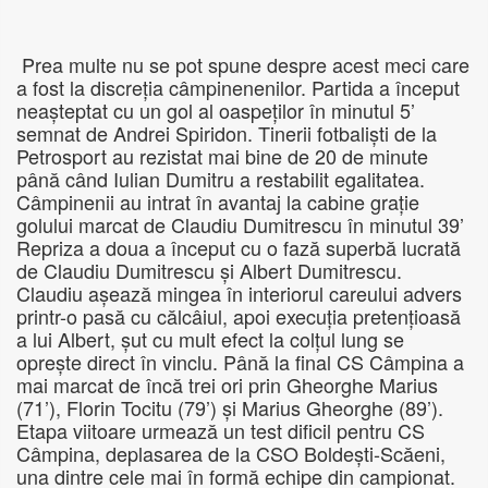
Prea multe nu se pot spune despre acest meci care
a fost la discreția câmpinenenilor. Partida a început
neașteptat cu un gol al oaspeților în minutul 5’
semnat de Andrei Spiridon. Tinerii fotbaliști de la
Petrosport au rezistat mai bine de 20 de minute
până când Iulian Dumitru a restabilit egalitatea.
Câmpinenii au intrat în avantaj la cabine grație
golului marcat de Claudiu Dumitrescu în minutul 39’
Repriza a doua a început cu o fază superbă lucrată
de Claudiu Dumitrescu și Albert Dumitrescu.
Claudiu așează mingea în interiorul careului advers
printr-o pasă cu călcâiul, apoi execuția pretențioasă
a lui Albert, șut cu mult efect la colțul lung se
oprește direct în vinclu. Până la final CS Câmpina a
mai marcat de încă trei ori prin Gheorghe Marius
(71’), Florin Tocitu (79’) și Marius Gheorghe (89’).
Etapa viitoare urmează un test dificil pentru CS
Câmpina, deplasarea de la CSO Boldești-Scăeni,
una dintre cele mai în formă echipe din campionat.