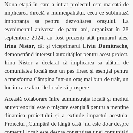
Noua etapă în care a intrat proiectul este marcată de
implicarea directă a municipalității, ceea ce subliniază
importanța sa pentru dezvoltarea orașului. La
evenimentul aniversar de patru ani, organizat în 28
septembrie 2024, au fost prezenți atât primarul ales,
Irina Nistor
, cât și viceprimarul
Liviu Dumitrache
,
demonstrând interesul autorităților pentru acest proiect.
Irina Nistor a declarat că implicarea sa alături de
comunitatea locală este un pas firesc și esențial pentru
a transforma Câmpina într-un oraș mai bun de trăit, un
loc în care afacerile locale să prospere
Această colaborare între administrația locală și mediul
antreprenorial este o mișcare esențială pentru a menține
dinamica proiectului și a extinde impactul acestuia.
Proiectul „Cumpără de lângă casă” nu este doar despre
comerțul local; este despre construirea unei comunități