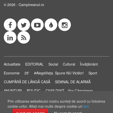
© 2026 - Campineanul.ro
Actualitate
EDITORIAL
Social
Cultural
Învățământ
Economie
25'
#AlegeViața. Spune NU Viciilor!
Sport
CUMPĂRĂ DE LÂNGĂ CASĂ
SEMNAL DE ALARMĂ
ANUNȚURI
POLITIC
CIVIS DIXIT - Vox Câmpinean
Știri...să știi!
Pastila de Sănătate
STUDIO ELECTORAL
Prin utilizarea websiteului nostru sunteţi de acord cu folosirea
cookie-urilor. Aflaţi mai multe despre cookie-uri
aici
.
RSS Feed
Nu sunt de acord