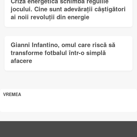
Criza energetică schimbă regulile
jocului. Cine sunt adevărații câștigători
ai noii revoluții din energie
Gianni Infantino, omul care riscă să
transforme fotbalul într-o simplă
afacere
VREMEA