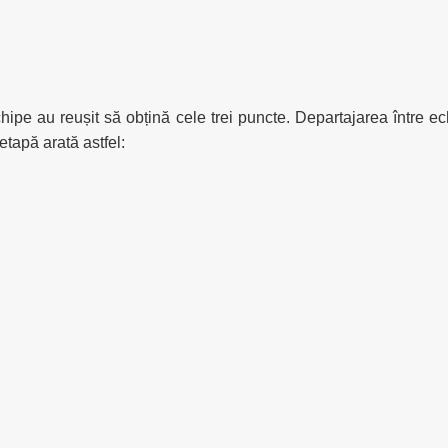
chipe au reușit să obțină cele trei puncte. Departajarea între
tapă arată astfel: