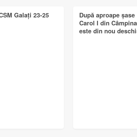
CSM Galați 23-25
După aproape șase l
Carol I din Câmpina
este din nou deschi