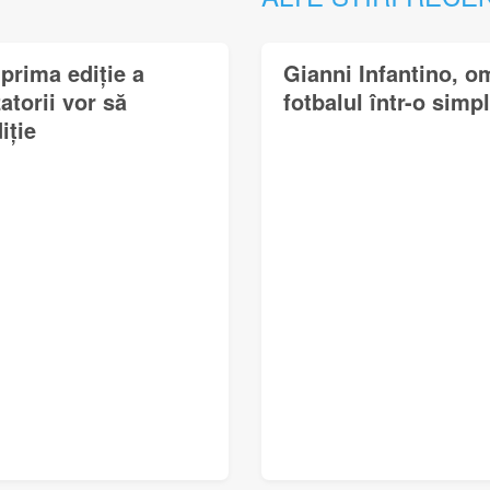
prima ediție a
Gianni Infantino, o
torii vor să
fotbalul într-o simp
iție