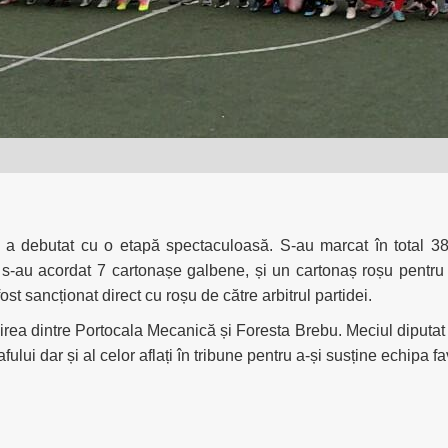
 a debutat cu o etapă spectaculoasă. S-au marcat în total 38 
s-au acordat 7 cartonașe galbene, și un cartonaș roșu pentru
t sancționat direct cu roșu de către arbitrul partidei.
nirea dintre Portocala Mecanică și Foresta Brebu. Meciul diputat J
afului dar și al celor aflați în tribune pentru a-și susține echipa fa