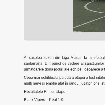
Al șaselea sezon din Liga Muscel la minifotbal
sâptămână. Din punct de vedere al sancțiunilor 
următoarele două jocuri ale echipei, deoarece a fos
Ceea mai echilibrată partidă a etapei a fost întâl
mulți nervi și emoție atât în rândul jucătorilor și st
Rezultatele Primei Etape:
Black Vipers – Real 1-9