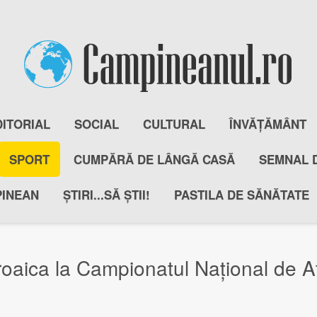
DITORIAL
SOCIAL
CULTURAL
ÎNVĂȚĂMÂNT
SPORT
CUMPĂRĂ DE LÂNGĂ CASĂ
SEMNAL 
PINEAN
ȘTIRI...SĂ ȘTII!
PASTILA DE SĂNĂTATE
aica la Campionatul Național de At