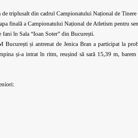
de triplusalt din cadrul Campionatului Național de Tinere 
apa finală a Campionatului Național de Atletism pentru senior
 de fani în Sala “Ioan Soter” din București.
București și antrenat de Jenica Bran a participat la proba
pina și-a intrat în ritm, reușind să sară 15,39 m, barem ce 
niori: 