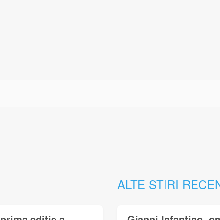
ALTE STIRI RECE
prima ediție a
Gianni Infantino, o