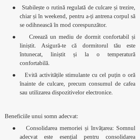
●
Stabilește o rutină regulată de culcare și trezire,
chiar și în weekend, pentru a-ți antrena corpul să
se odihnească în mod corespunzător.
●
Creează un mediu de dormit confortabil și
liniștit. Asigură-te că dormitorul tău este
întunecat, liniștit și la o temperatură
confortabilă.
●
Evită activitățile stimulante cu cel puțin o oră
înainte de culcare, precum consumul de cafea
sau utilizarea dispozitivelor electronice.
Beneficiile unui somn adecvat:
●
Consolidarea memoriei și învățarea: Somnul
adecvat este esențial pentru consolidarea