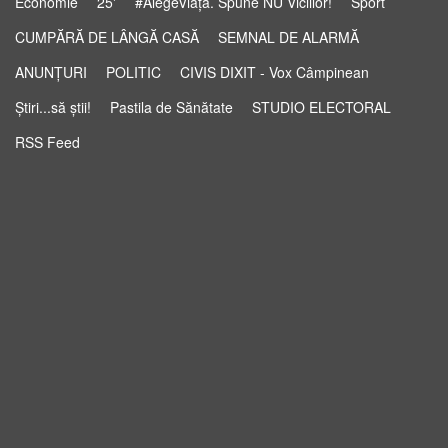
Economie
25'
#AlegeViața. Spune NU Viciilor!
Sport
CUMPĂRĂ DE LÂNGĂ CASĂ
SEMNAL DE ALARMĂ
ANUNȚURI
POLITIC
CIVIS DIXIT - Vox Câmpinean
Știri...să știi!
Pastila de Sănătate
STUDIO ELECTORAL
RSS Feed