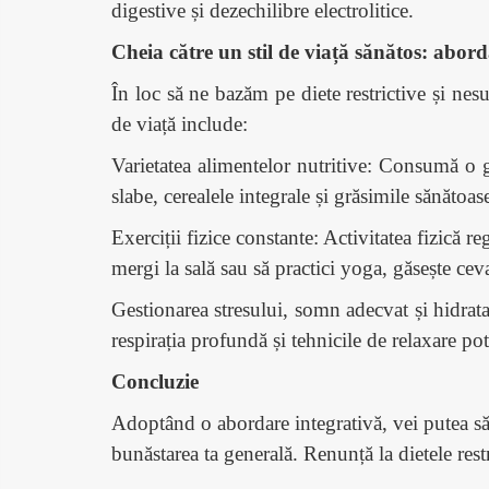
digestive și dezechilibre electrolitice.
Cheia către un stil de viață sănătos: abord
În loc să ne bazăm pe diete restrictive și nesu
de viață include:
Varietatea alimentelor nutritive: Consumă o ga
slabe, cerealele integrale și grăsimile sănătoase
Exerciții fizice constante: Activitatea fizică re
mergi la sală sau să practici yoga, găsește ceva 
Gestionarea stresului, somn adecvat și hidratar
respirația profundă și tehnicile de relaxare po
Concluzie
Adoptând o abordare integrativă, vei putea să î
bunăstarea ta generală. Renunță la dietele restric