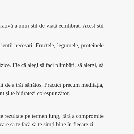
tivă a unui stil de viață echilibrat. Acest stil
ienții necesari. Fructele, legumele, proteinele
zice. Fie că alegi să faci plimbări, să alergi, să
ii de a trăi sănătos. Practici precum meditația,
nt și te hidratezi corespunzător.
este rezultate pe termen lung, fără a compromite
are să te facă să te simți bine în fiecare zi.