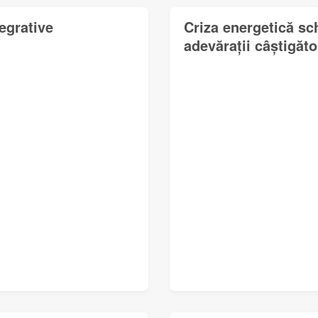
tegrative
Criza energetică sc
adevărații câștigător