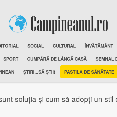
DITORIAL
SOCIAL
CULTURAL
ÎNVĂȚĂMÂNT
SPORT
CUMPĂRĂ DE LÂNGĂ CASĂ
SEMNAL 
PINEAN
ȘTIRI...SĂ ȘTII!
PASTILA DE SĂNĂTATE
 sunt soluția și cum să adopți un stil