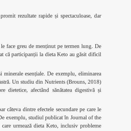
romit rezultate rapide și spectaculoase, dar
 ce le face greu de menținut pe termen lung. De
că participanții la dieta Keto au găsit dificil
e și minerale esențiale. De exemplu, eliminarea
oastră. Un studiu din Nutrients (Brouns, 2018)
e dietetice, afectând sănătatea digestivă și
oar câteva dintre efectele secundare pe care le
De exemplu, studiul publicat în Journal of the
le care urmează dieta Keto, inclusiv probleme