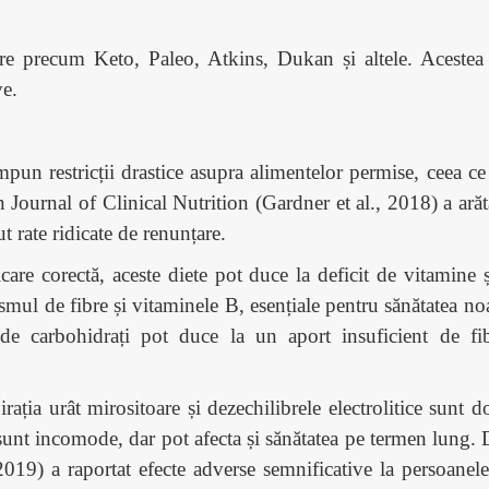
re precum Keto, Paleo, Atkins, Dukan și altele. Acestea p
ve.
 impun restricții drastice asupra alimentelor permise, ceea
urnal of Clinical Nutrition (Gardner et al., 2018) a arătat 
t rate ridicate de renunțare.
ficare corectă, aceste diete pot duce la deficit de vitamin
smul de fibre și vitaminele B, esențiale pentru sănătatea n
de carbohidrați pot duce la un aport insuficient de fibr
rația urât mirositoare și dezechilibrele electrolitice sunt d
sunt incomode, dar pot afecta și sănătatea pe termen lung. 
019) a raportat efecte adverse semnificative la persoane