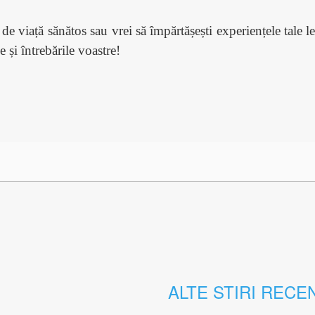
e viață sănătos sau vrei să împărtășești experiențele tale leg
 și întrebările voastre!
ALTE STIRI RECE