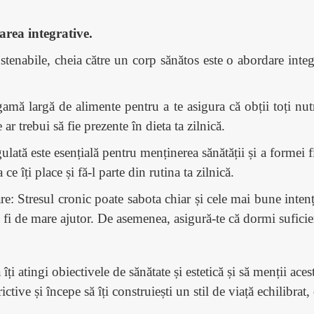
area integrative.
stenabile, cheia către un corp sănătos este o abordare integra
mă largă de alimente pentru a te asigura că obții toți nutr
 ar trebui să fie prezente în dieta ta zilnică.
gulată este esențială pentru menținerea sănătății și a formei fi
ce îți place și fă-l parte din rutina ta zilnică.
e: Stresul cronic poate sabota chiar și cele mai bune intenț
t fi de mare ajutor. De asemenea, asigură-te că dormi suficie
ți atingi obiectivele de sănătate și estetică și să menții ac
tive și începe să îți construiești un stil de viață echilibrat, c