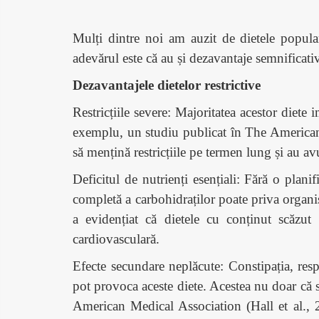
Mulți dintre noi am auzit de dietele popula
adevărul este că au și dezavantaje semnificati
Dezavantajele dietelor restrictive
Restricțiile severe: Majoritatea acestor diete
exemplu, un studiu publicat în The American Jo
să mențină restricțiile pe termen lung și au avu
Deficitul de nutrienți esențiali: Fără o plani
completă a carbohidraților poate priva organi
a evidențiat că dietele cu conținut scăzut 
cardiovasculară.
Efecte secundare neplăcute: Constipația, respi
pot provoca aceste diete. Acestea nu doar că 
American Medical Association (Hall et al., 2