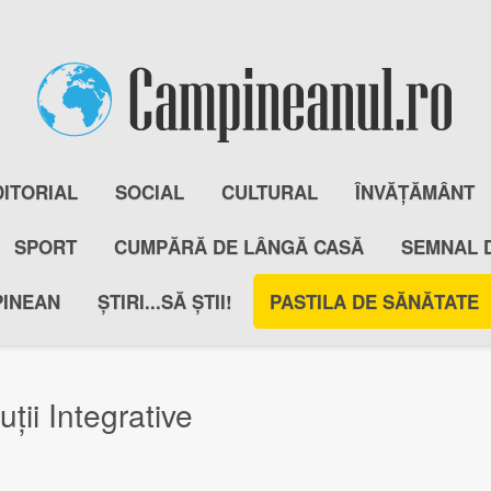
DITORIAL
SOCIAL
CULTURAL
ÎNVĂȚĂMÂNT
SPORT
CUMPĂRĂ DE LÂNGĂ CASĂ
SEMNAL 
PINEAN
ȘTIRI...SĂ ȘTII!
PASTILA DE SĂNĂTATE
ții Integrative