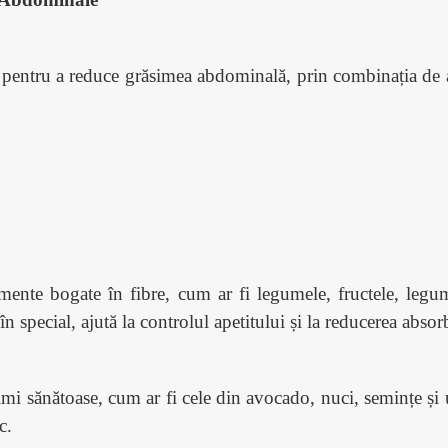
ă pentru a reduce grăsimea abdominală, prin combinația de ali
nte bogate în fibre, cum ar fi legumele, fructele, legumin
în special, ajută la controlul apetitului și la reducerea absor
imi sănătoase, cum ar fi cele din avocado, nuci, semințe și 
c.