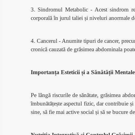
3. Sindromul Metabolic - Acest sindrom repr
corporală în jurul taliei și niveluri anormale 
4. Cancerul - Anumite tipuri de cancer, precu
cronică cauzată de grăsimea abdominala poate 
Importanța Esteticii și a Sănătății Mentale
Pe lângă riscurile de sănătate, grăsimea abdom
îmbunătățește aspectul fizic, dar contribuie și
sine, să fie mai active social și să se bucure d
Nutriția Integrativă și Controlul Grăsimi