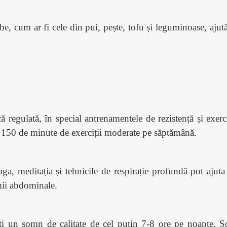
e, cum ar fi cele din pui, pește, tofu și leguminoase, ajută
că regulată, în special antrenamentele de rezistență și exerc
 150 de minute de exerciții moderate pe săptămână.
ga, meditația și tehnicile de respirație profundă pot ajut
imii abdominale.
i un somn de calitate de cel puțin 7-8 ore pe noapte. So