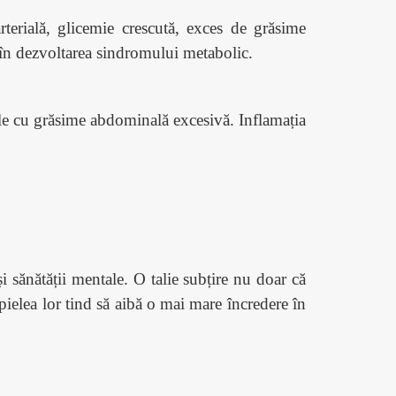
terială, glicemie crescută, exces de grăsime
al în dezvoltarea sindromului metabolic.
ele cu grăsime abdominală excesivă. Inflamația
i sănătății mentale. O talie subțire nu doar că
 pielea lor tind să aibă o mai mare încredere în