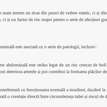
mare interes nu doar din punct de vedere estetic, ci și din 
ci și un factor de risc major pentru o serie de afecțiuni gr
dominal
ă
este asociată cu o serie de patologii, inclusiv:
me abdominală este strâns legat de un risc crescut de boli 
pot deteriora arterele și pot contribui la formarea plăcilor d
erferează cu funcționarea normală a insulinei, ducând la rezi
ată o corelație directă între circumferința taliei și riscul de 