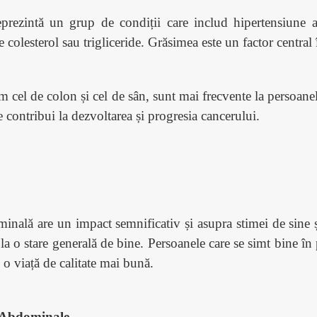
ezintă un grup de condiții care includ hipertensiune ar
de colesterol sau trigliceride. Grăsimea este un factor centr
m cel de colon și cel de sân, sunt mai frecvente la persoan
contribui la dezvoltarea și progresia cancerului.
inală are un impact semnificativ și asupra stimei de sine ș
 la o stare generală de bine. Persoanele care se simt bine în
e o viață de calitate mai bună.
i Abdominale