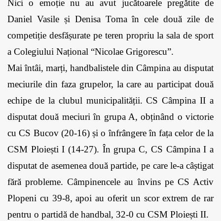
Nici o emoție nu au avut jucătoarele pregătite de 
Daniel Vasile și Denisa Toma în cele două zile de 
competiție desfășurate pe teren propriu la sala de sport 
a Colegiului Național “Nicolae Grigorescu”. 
Mai întâi, marți, handbalistele din Câmpina au disputat 
meciurile din faza grupelor, la care au participat două 
echipe de la clubul municipalității. CS Câmpina II a 
disputat două meciuri în grupa A, obținând o victorie 
cu CS Bucov (20-16) și o înfrângere în fața celor de la 
CSM Ploiești I (14-27). În grupa C, CS Câmpina I a 
disputat de asemenea două partide, pe care le-a câștigat 
fără probleme. Câmpinencele au învins pe CS Activ 
Plopeni cu 39-8, apoi au oferit un scor extrem de rar 
pentru o partidă de handbal, 32-0 cu CSM Ploiești II. 