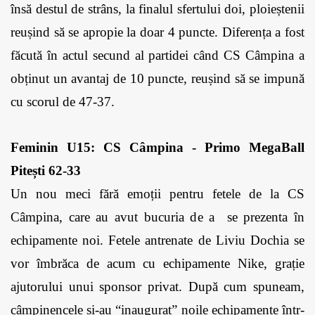
însă destul de strâns, la finalul sfertului doi, ploieștenii 
reușind să se apropie la doar 4 puncte. Diferența a fost 
făcută în actul secund al partidei când CS Câmpina a 
obținut un avantaj de 10 puncte, reușind să se impună 
cu scorul de 47-37.
Feminin U15: CS Câmpina - Primo MegaBall 
Pitești 62-33
Un nou meci fără emoții pentru fetele de la CS 
Câmpina, care au avut bucuria de a  se prezenta în 
echipamente noi. Fetele antrenate de Liviu Dochia se 
vor îmbrăca de acum cu echipamente Nike, grație 
ajutorului unui sponsor privat. După cum spuneam, 
câmpinencele și-au “inaugurat” noile echipamente într-