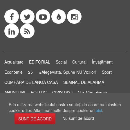
Actualitate
EDITORIAL
Social
Cultural
Învățământ
Economie
25'
#AlegeViața. Spune NU Viciilor!
Sport
CUMPĂRĂ DE LÂNGĂ CASĂ
SEMNAL DE ALARMĂ
ANUNȚURI
POLITIC
CIVIS DIXIT - Vox Câmpinean
Știri...să știi!
Pastila de Sănătate
STUDIO ELECTORAL
Prin utilizarea websiteului nostru sunteţi de acord cu folosirea
cookie-urilor. Aflaţi mai multe despre cookie-uri
aici
.
RSS Feed
Nu sunt de acord
SUNT DE ACORD