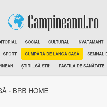
DITORIAL
SOCIAL
CULTURAL
ÎNVĂȚĂMÂNT
SPORT
CUMPĂRĂ DE LÂNGĂ CASĂ
SEMNAL 
PINEAN
ȘTIRI...SĂ ȘTII!
PASTILA DE SĂNĂTATE
Ă - BRB HOME