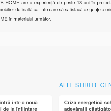
B HOME are o experiență de peste 13 ani în proiectare
mobilier de înaltă calitate care să satisfacă exigențele oric
ME în materialul următor.
ALTE STIRI RECE
ntră intr-o nouă
Criza energetică sc
i de la înființare
adevărații câștigător