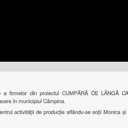
tare a firmelor din proiectul CUMPĂRĂ DE LÂNGĂ
facere în municipiul Câmpina.
rul activității de producție aflându-se soții Monica și I