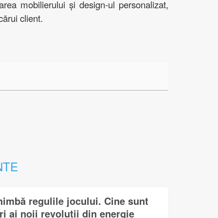
a mobilierului și design-ul personalizat,
ărui client.
NTE
himbă regulile jocului. Cine sunt
i ai noii revoluții din energie