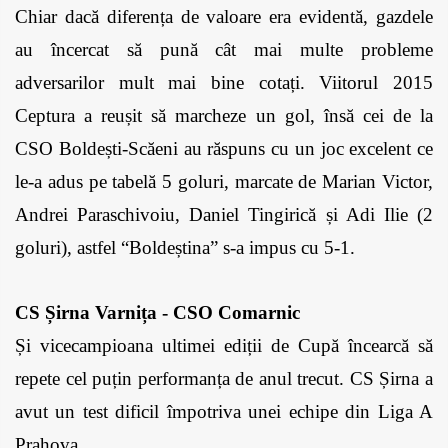
Chiar dacă diferența de valoare era evidentă, gazdele 
au încercat să pună cât mai multe probleme 
adversarilor mult mai bine cotați. Viitorul 2015 
Ceptura a reușit să marcheze un gol, însă cei de la 
CSO Boldești-Scăeni au răspuns cu un joc excelent ce 
le-a adus pe tabelă 5 goluri, marcate de Marian Victor, 
Andrei Paraschivoiu, Daniel Tingirică și Adi Ilie (2 
goluri), astfel “Boldeștina” s-a impus cu 5-1.
CS Șirna Varnița - CSO Comarnic
Și vicecampioana ultimei ediții de Cupă încearcă să 
repete cel puțin performanța de anul trecut. CS Șirna a 
avut un test dificil împotriva unei echipe din Liga A 
Prahova. 