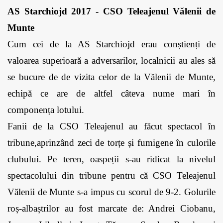
AS Starchiojd 2017 - CSO Teleajenul Vălenii de 
Munte 
Cum cei de la AS Starchiojd erau conștienți de 
valoarea superioară a adversarilor, localnicii au ales să 
se bucure de de vizita celor de la Vălenii de Munte, 
echipă ce are de altfel câteva nume mari în 
componența lotului. 
Fanii de la CSO Teleajenul au făcut spectacol în 
tribune,aprinzând zeci de torțe și fumigene în culorile 
clubului. Pe teren, oaspeții s-au ridicat la nivelul 
spectacolului din tribune pentru că CSO Teleajenul 
Vălenii de Munte s-a impus cu scorul de 9-2. Golurile 
roș-albaștrilor au fost marcate de: Andrei Ciobanu, 