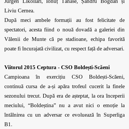
Jurgen Likollari, Ionuț Tănase, Șandru Bogdan și 
Liviu Cernea. 
După meci ambele formații au fost felicitate de 
spectatori, acesta fiind o nouă dovadă a galeriei din 
Vălenii de Munte că pe stadioane, echipa favorită 
poate fi încurajată civilizat, cu respect față de adversari.
Viitorul 2015 Ceptura - CSO Boldești-Scăeni
Campioana în exercițiu CSO Boldești-Scăeni, 
continuă cursa de a-și apăra trofeul cucerit la finele 
sezonului trecut. După era de așteptat, la ora începerii 
meciului, “Boldeștina” nu a avut nici o emoție la 
întâlnirea cu un adversar ce evoluează în Superliga 
B1. 