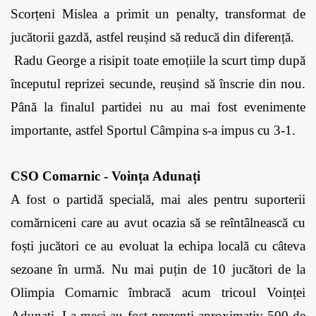
Scorțeni Mislea a primit un penalty, transformat de 
jucătorii gazdă, astfel reușind să reducă din diferență. 
 Radu George a risipit toate emoțiile la scurt timp după 
începutul reprizei secunde, reușind să înscrie din nou. 
Până la finalul partidei nu au mai fost evenimente 
importante, astfel Sportul Câmpina s-a impus cu 3-1.
CSO Comarnic - Voința Adunați
A fost o partidă specială, mai ales pentru suporterii 
comărniceni care au avut ocazia să se reîntâlnească cu 
foști jucători ce au evoluat la echipa locală cu câteva 
sezoane în urmă. Nu mai puțin de 10 jucători de la 
Olimpia Comarnic îmbracă acum tricoul Voinței 
Adunați. La meci au fost prezenți aproximativ 500 de 