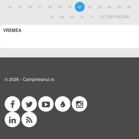
54
55
56
57
58
59
60
61
62
63
64
65
66
ULTIMA PAGINA
67
68
69
70
71
VREMEA
© 2026 - Campineanul.ro