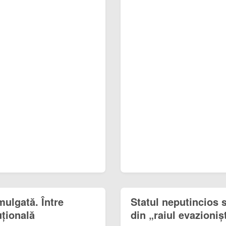
mulgată. Între
Statul neputincios 
uțională
din „raiul evazionișt