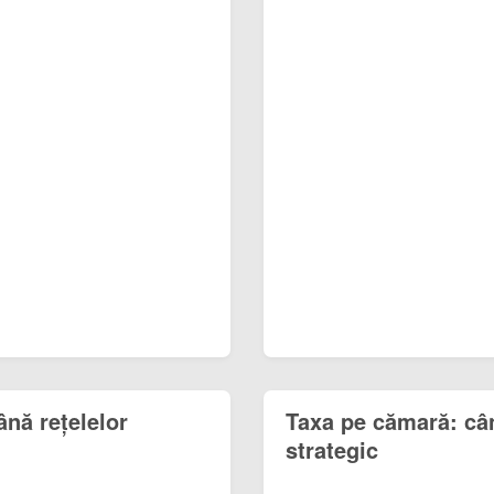
ână rețelelor
Taxa pe cămară: cân
strategic