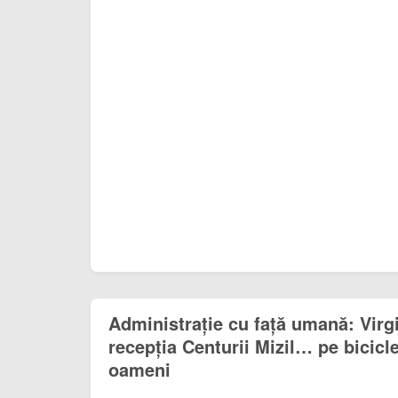
Administrație cu față umană: Virg
recepția Centurii Mizil… pe bicicle
oameni