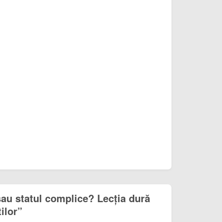
sau statul complice? Lecția dură
ilor”