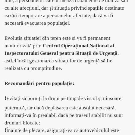
luni, a persoanelor care urmează tratamente de dializă sau
cu alte afecțiuni, dar și situația privind spațiile destinate
cazării temporare a persoanelor afectate, dacă va fi
necesară evacuarea populaţiei.
Evoluția situației din teren este și va fi permanent
monitorizată prin
Centrul Operațional Național al
Inspectoratului General pentru Situații de Urgență
,
astfel încât gestionarea situațiilor de urgență să fie
realizată cu promptitudine.
Recomandări pentru populație:
❗Evitați să porniți la drum pe timp de viscol şi ninsoare
puternică, iar dacă deplasarea este absolut necesară,
informați-vă în prealabil dacă pe traseul stabilit nu sunt
drumuri blocate;
❗Înainte de plecare, asigurați-vă că autovehiculul este