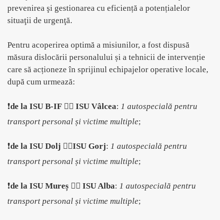
prevenirea şi gestionarea cu eficiență a potențialelor
situaţii de urgenţă.
Pentru acoperirea optimă a misiunilor, a fost dispusă
măsura dislocării personalului și a tehnicii de intervenție
care să acționeze în sprijinul echipajelor operative locale,
după cum urmează:
❗
de la ISU B-IF
👉🏻
ISU Vâlcea
:
1 autospecială pentru
transport personal și victime multiple
;
❗
de la ISU Dolj
👉🏻
ISU Gorj
:
1 autospecială pentru
transport personal și victime multiple
;
❗
de la ISU Mureș
👉🏻
ISU Alba
:
1 autospecială pentru
transport personal și victime multiple
;