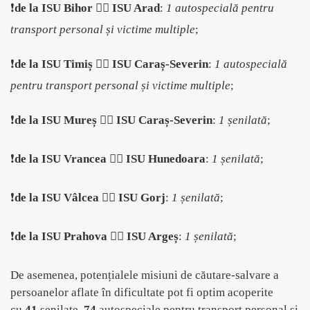
❗
de la ISU Bihor
👉🏻
ISU Arad
:
1 autospecială pentru
transport personal și victime multiple
;
❗
de la ISU Timiș
👉🏻
ISU Caraș-Severin
:
1 autospecială
pentru transport personal și victime multiple
;
❗
de la ISU Mureș
👉🏻
ISU Caraș-Severin
:
1 șenilată
;
❗
de la ISU Vrancea
👉🏻
ISU Hunedoara
:
1 șenilată
;
❗
de la ISU Vâlcea
👉🏻
ISU Gorj
:
1 șenilată
;
❗
de la ISU Prahova
👉🏻
ISU Argeș
:
1 șenilată
;
De asemenea, potențialele misiuni de căutare-salvare a
persoanelor aflate în dificultate pot fi optim acoperite
cu
41
șenilate,
74
autospeciale pentru transport personal și