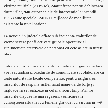
victime multiple (ATPVM),
24
autofreze pentru deblocarea
drumurilor,
940
autospeciale de intervenție la incendii
și
353
autospeciale SMURD, mijloace de mobilitate
existente la nivel național.
La nevoie, în județele aflate sub incidența codurilor de
vreme severă pot fi activate grupele operative și
suplimentate efectivele de personal cu cele aflate în turele
libere.
Totodată, inspectoratele pentru situații de urgență din țară
vor reactualiza procedurile de comunicare și colaborare cu
toate autorităţile locale competente, pentru asigurarea
măsurilor de răspuns, astfel încât manevra de forțe și
mijloace să se realizeze în cel mai scurt timp. Printre
măsurile dispuse se mai regăsesc verificarea și
cunoașterea situației cu femeile gravide, cu sarcina în 7-9