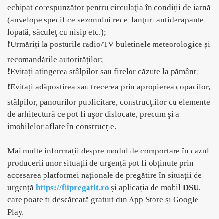
echipat corespunzător pentru circulaţia în condiţii de iarnă
(anvelope specifice sezonului rece, lanţuri antiderapante,
lopată, săculeţ cu nisip etc.);
❗Urmăriți la posturile radio/TV buletinele meteorologice și
recomandările autorităților;
❗Evitați atingerea stâlpilor sau firelor căzute la pământ;
❗Evitați adăpostirea sau trecerea prin apropierea copacilor,
stâlpilor, panourilor publicitare, construcţiilor cu elemente
de arhitectură ce pot fi uşor dislocate, precum şi a
imobilelor aflate în construcţie.
Mai multe
informații despre modul de comportare în cazul
producerii unor situații de urgență pot fi obținute prin
accesarea platformei naționale de pregătire în situații de
urgență
https://fiipregatit.ro
și aplicația de mobil
DSU
,
care poate fi descărcată gratuit din App Store și Google
Play.