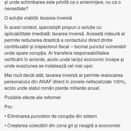
și unde schimbarea este privită ca o amenințare, nu ca o
necesitate?
O soluție viabilă: taxarea inversă
În acest context, specialiștii propun o soluție cu
aplicabilitate imediată: taxarea inversă. Această măsură ar
permite reducerea drastică a contactului direct dintre
contribuabil și inspectorul fiscal – tocmai punctul vulnerabil
unde apare corupția. Ar transfera responsabilitatea
verificării în amonte, acolo unde lanțul economic începe și
unde evaziunea se instalează cel mai ușor.
Mai mult decât atât, taxarea inversă ar permite realocarea
personalului din ANAF direct în zonele nefiscalizate 100%,
acolo unde statul român pierde miliarde anual.
Posibile efecte ale reformei
Pro:
• Eliminarea punctelor de corupție din sistem
• Creșterea colectării din zona gri și neagră a economiei