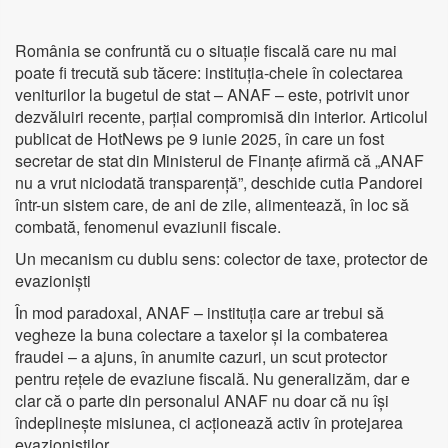
România se confruntă cu o situație fiscală care nu mai
poate fi trecută sub tăcere: instituția-cheie în colectarea
veniturilor la bugetul de stat – ANAF – este, potrivit unor
dezvăluiri recente, parțial compromisă din interior. Articolul
publicat de HotNews pe 9 iunie 2025, în care un fost
secretar de stat din Ministerul de Finanțe afirmă că „ANAF
nu a vrut niciodată transparență”, deschide cutia Pandorei
într-un sistem care, de ani de zile, alimentează, în loc să
combată, fenomenul evaziunii fiscale.
Un mecanism cu dublu sens: colector de taxe, protector de
evazioniști
În mod paradoxal, ANAF – instituția care ar trebui să
vegheze la buna colectare a taxelor și la combaterea
fraudei – a ajuns, în anumite cazuri, un scut protector
pentru rețele de evaziune fiscală. Nu generalizăm, dar e
clar că o parte din personalul ANAF nu doar că nu își
îndeplinește misiunea, ci acționează activ în protejarea
evazioniștilor.