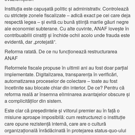
Instituția este capușată politic și administrativ. Controlează
cu strictețe zonele fiscalizate – adică exact pe cei care deja
respectă legea – și evită cu bună știință marile găuri negre
ale economiei subterane. Cu alte cuvinte, ANAF lovește în
contribuabilii cinstiți și închide ochii acolo unde frauda este
evidentă, dar „protejată”.
Reforma ratată. De ce nu funcționează restructurarea
ANAF
Reformele fiscale propuse în ultimii ani au fost doar parțial
implementate. Digitalizarea, transparența în verificări,
automatizarea proceselor de colectare – toate au fost
încetinite sau blocate chiar din interior. De ce? Pentru că
reforma reală ar însemna eliminarea avantajelor obscure și
a complicităților din sistem.
Este clar că președintele și viitorul premier au în față o
misiune aproape imposibilă: cum restructurezi o instituție
care opune rezistență internă, care are o cultură
organizațională înrădăcinată în protejarea status-quo-ului