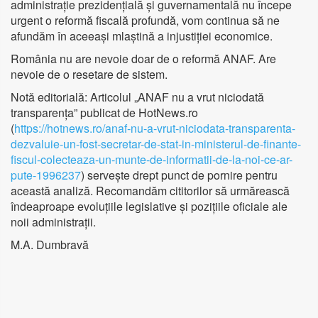
administrație prezidențială și guvernamentală nu începe
urgent o reformă fiscală profundă, vom continua să ne
afundăm în aceeași mlaștină a injustiției economice.
România nu are nevoie doar de o reformă ANAF. Are
nevoie de o resetare de sistem.
Notă editorială: Articolul „ANAF nu a vrut niciodată
transparența” publicat de HotNews.ro
(
https://hotnews.ro/anaf-nu-a-vrut-niciodata-transparenta-
dezvaluie-un-fost-secretar-de-stat-in-ministerul-de-finante-
fiscul-colecteaza-un-munte-de-informatii-de-la-noi-ce-ar-
pute-1996237
) servește drept punct de pornire pentru
această analiză. Recomandăm cititorilor să urmărească
îndeaproape evoluțiile legislative și pozițiile oficiale ale
noii administrații.
M.A. Dumbravă