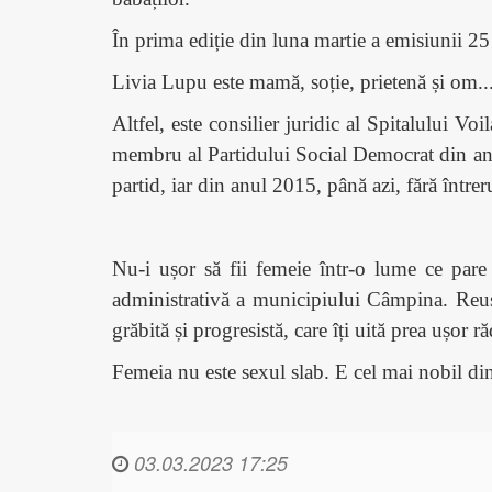
În prima ediție din luna martie a emisiunii 2
Livia Lupu este mamă, soție, prietenă și om..
Altfel, este consilier juridic al Spitalului V
membru al Partidului Social Democrat din anu
partid, iar din anul 2015, până azi, fără între
Nu-i ușor să fii femeie într-o lume ce pare 
administrativă a municipiului Câmpina. Reuș
grăbită și progresistă, care îți uită prea ușor ră
Femeia nu este sexul slab. E cel mai nobil dint
03.03.2023 17:25