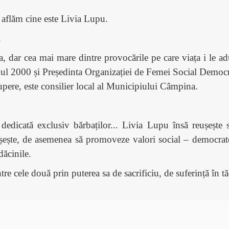
5 aflăm cine este Livia Lupu.
.
oila, dar cea mai mare dintre provocările pe care viața i le 
l 2000 și Președinta Organizației de Femei Social Democra
rupere, este consilier local al Municipiului Câmpina.
dedicată exclusiv bărbaților... Livia Lupu însă reușește să
ește, de asemenea să promoveze valori social – democrate
dăcinile.
re cele două prin puterea sa de sacrificiu, de suferință în tă