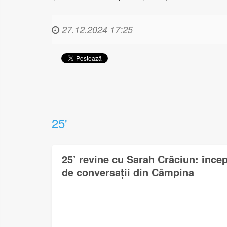
27.12.2024 17:25
25'
25’ revine cu Sarah Crăciun: încep
de conversații din Câmpina