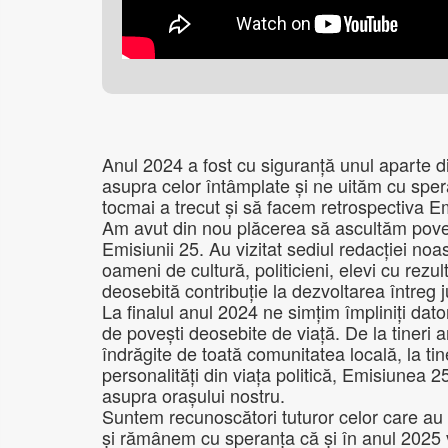
Anul 2024 a fost cu siguranță unul aparte d
asupra celor întâmplate și ne uităm cu sper
tocmai a trecut și să facem retrospectiva Em
Am avut din nou plăcerea să ascultăm poveșt
Emisiunii 25. Au vizitat sediul redacției n
oameni de cultură, politicieni, elevi cu rezu
deosebită contribuție la dezvoltarea întreg
La finalul anul 2024 ne simțim împliniți da
de povești deosebite de viață. De la tineri a
îndrăgite de toată comunitatea locală, la ti
personalități din viața politică, Emisiunea
asupra orașului nostru.
Suntem recunoscători tuturor celor care au ac
și rămânem cu speranța că și în anul 2025