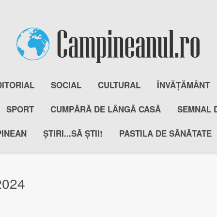
DITORIAL
SOCIAL
CULTURAL
ÎNVĂȚĂMÂNT
SPORT
CUMPĂRĂ DE LÂNGĂ CASĂ
SEMNAL 
PINEAN
ȘTIRI...SĂ ȘTII!
PASTILA DE SĂNĂTATE
 2024