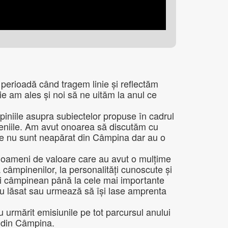
 perioadă când tragem linie și reflectăm
e am ales și noi să ne uităm la anul ce
iniile asupra subiectelor propuse în cadrul
omeniile. Am avut onoarea să discutăm cu
 care nu sunt neapărat din Câmpina dar au o
or oameni de valoare care au avut o mulțime
a câmpinenilor, la personalități cunoscute și
ului câmpinean până la cele mai importante
 au lăsat sau urmează să își lase amprenta
u urmărit emisiunile pe tot parcursul anului
 din Câmpina.