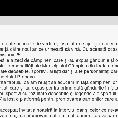
in toate punctele de vedere, însă iată-ne ajunși în aceea
anță către noul an ce urmează să vină. Cu această ocazi
isiunii 25’.
ile a zeci de câmpineni care și-au expus gândurile și op
oastre personalități ale Municipiului Câmpina din toate d
ltate deosebite, sportivi, artiști dar și alte personalități
 județului Prahova.
torită faptului că am reușit să aducem în fața câmpinenil
rtiști care și-au expus pentru prima dată gândurile în faț
neri sportivi cu rezultate deosebite și legende ale sport
 25’ a fost o platformă pentru promovarea oamenilor care
ceptat invitația noastră la interviu, dar și celor ce ne-a
 von reuși să promovăm cât mai mult oamenii de valoare