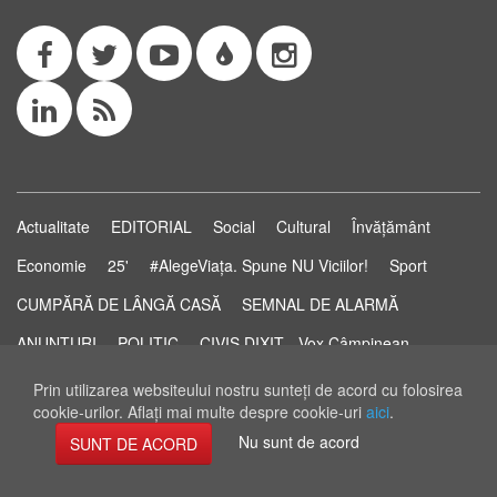
Actualitate
EDITORIAL
Social
Cultural
Învățământ
Economie
25'
#AlegeViața. Spune NU Viciilor!
Sport
CUMPĂRĂ DE LÂNGĂ CASĂ
SEMNAL DE ALARMĂ
ANUNȚURI
POLITIC
CIVIS DIXIT - Vox Câmpinean
Știri...să știi!
Pastila de Sănătate
STUDIO ELECTORAL
Prin utilizarea websiteului nostru sunteţi de acord cu folosirea
cookie-urilor. Aflaţi mai multe despre cookie-uri
aici
.
RSS Feed
Nu sunt de acord
SUNT DE ACORD