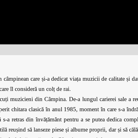
 câmpinean care și-a dedicat viața muzicii de calitate și dat
re îl consideră un colț de rai. 
cuți muzicieni din Câmpina. De-a lungul carierei sale a reu
it chitara clasică în anul 1985, moment în care s-a îndrăgo
ă s-a retras din învățământ pentru a se putea dedica compl
ătilă reușind să lanseze piese și albume proprii, dar și să că