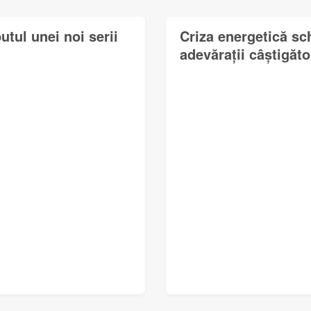
utul unei noi serii
Criza energetică sc
adevărații câștigător