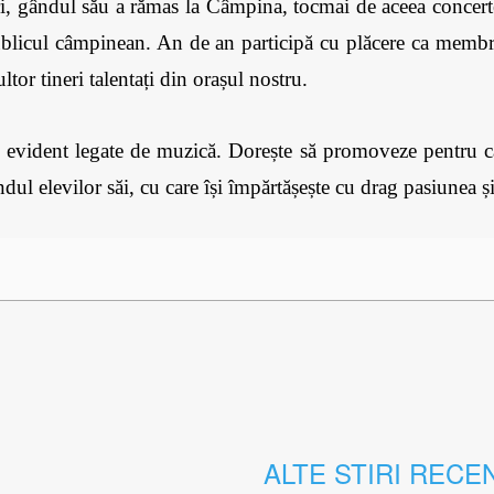
ri, gândul său a rămas la Câmpina, tocmai de aceea concertea
ublicul câmpinean. An de an participă cu plăcere ca membru a
tor tineri talentați din orașul nostru.
nt evident legate de muzică. Dorește să promoveze pentru câ
ndul elevilor săi, cu care își împărtășește cu drag pasiunea și
ALTE STIRI RECE