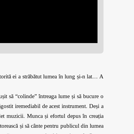
orită ei a străbătut lumea în lung și-n lat… A 
șit să “colinde” întreaga lume și să bucure o 
stit iremediabil de acest instrument. Deși a 
et muzicii. Munca și efortul depus în creația 
lătorească și să cânte pentru publicul din lumea 