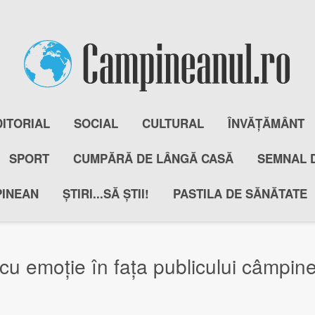
DITORIAL
SOCIAL
CULTURAL
ÎNVĂȚĂMÂNT
SPORT
CUMPĂRĂ DE LÂNGĂ CASĂ
SEMNAL 
PINEAN
ȘTIRI...SĂ ȘTII!
PASTILA DE SĂNĂTATE
cu emoție în fața publicului câmpin