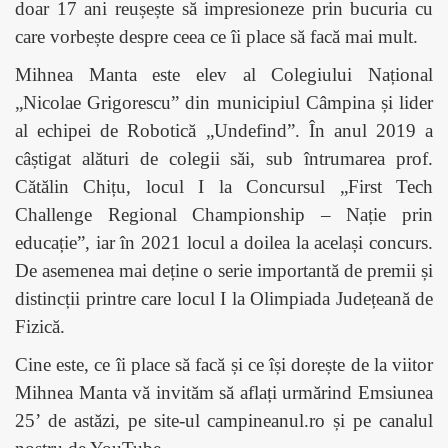
doar 17 ani reușește să impresioneze prin bucuria cu
care vorbește despre ceea ce îi place să facă mai mult.
Mihnea Manta este elev al Colegiului Național
„Nicolae Grigorescu” din municipiul
C
âmpina și lider
al echipei de Robotică „Undefind”. În anul 2019 a
câștigat alături de colegii săi, sub întrumarea prof.
Cătălin Chițu, locul I la Concursul „First Tech
Challenge Regional Championship – Nație prin
educație”, iar în 2021 locul a doilea la același concurs.
De asemenea mai deține o serie importantă de premii și
distincții printre care locul I la Olimpiada Județeană de
Fizică.
Cine este, ce îi place să facă și ce își dorește de la viitor
Mihnea Manta vă invităm să aflați urmărind Emsiunea
25’ de astăzi, pe site-ul campineanul.ro și pe canalul