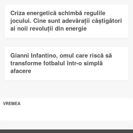
Criza energetică schimbă regulile
jocului. Cine sunt adevărații câștigători
ai noii revoluții din energie
Gianni Infantino, omul care riscă să
transforme fotbalul într-o simplă
afacere
VREMEA