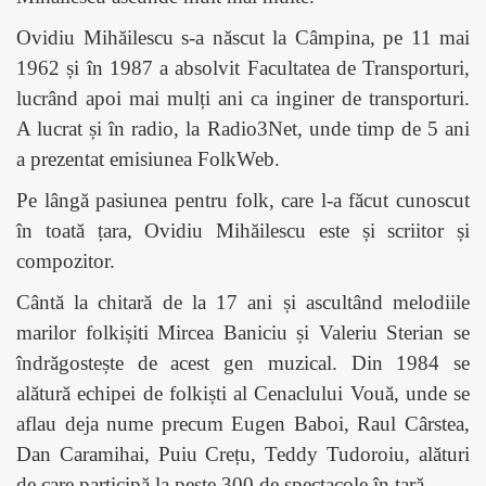
Ovidiu Mihăilescu s-a născut la Câmpina, pe 11 mai
1962 și
în 1987 a absolvit Facultatea de Transporturi,
lucrând apoi mai mulți ani ca inginer de transporturi.
A lucrat și în radio, la Radio3Net, unde timp de 5 ani
a prezentat emisiunea FolkWeb.
Pe lângă pasiunea pentru folk, care l-a făcut cunoscut
în toată țara, Ovidiu Mihăilescu este și scriitor și
compozitor.
Cântă la chitară de la 17 ani și ascultând melodiile
marilor folkișiti Mircea Baniciu și Valeriu Sterian se
îndrăgostește de acest gen muzical. Din 1984 se
alătură echipei de folkiști al Cenaclului Vouă, unde se
aflau deja nume precum Eugen Baboi, Raul Cârstea,
Dan Caramihai, Puiu Crețu, Teddy Tudoroiu, alături
de care participă la peste 300 de spectacole în țară.