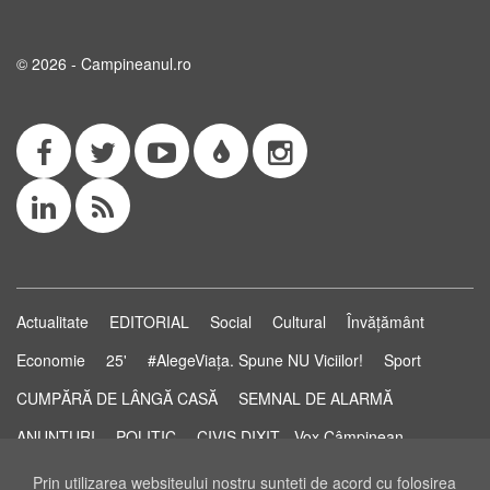
© 2026 - Campineanul.ro
Actualitate
EDITORIAL
Social
Cultural
Învățământ
Economie
25'
#AlegeViața. Spune NU Viciilor!
Sport
CUMPĂRĂ DE LÂNGĂ CASĂ
SEMNAL DE ALARMĂ
ANUNȚURI
POLITIC
CIVIS DIXIT - Vox Câmpinean
Știri...să știi!
Pastila de Sănătate
STUDIO ELECTORAL
Prin utilizarea websiteului nostru sunteţi de acord cu folosirea