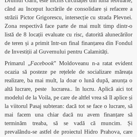
Drumul Gării, este închis circulației din luna februarie,
când au început lucrările de consolidare și refacere a
străzii Pictor Grigorescu, intersecție cu strada Plevnei.
Zona respectivă face parte de mai mult timp dintr-o
listă de 8 locații evaluate cu risc, datorită alunecărilor
de teren și a primit într-un final finanțarea din Fondul
de Investiții al Guvernului pentru Calamități.
Primarul „
Facebook
” Moldoveanu n-a ratat evident
ocazia să posteze pe rețelele de socializare măreața
realizare, ba mai mult, la doar o lună după, anunța o
altă lucrare, peste
lucrarea.. în lucru. Aplică aici tot
modelul de la Voila, pe care de altfel vrea să îl aplice și
la viitorul Pasaj subteran: dacă tot se face o lucrare, să
mai facem una chiar dacă nu avem finanțare să
terminăm treaba, să se vadă că muncim. Și
prevalându-se astfel de proiectul Hidro Prahova, care