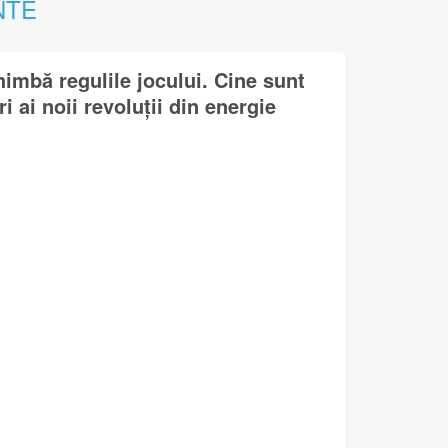
NTE
himbă regulile jocului. Cine sunt
i ai noii revoluții din energie