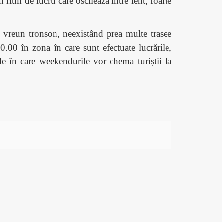
ritm de lucru care oscilează între lent, foarte
a vreun tronson, neexistând prea multe trasee
0.00 în zona în care sunt efectuate lucrările,
le în care weekendurile vor chema turiștii la