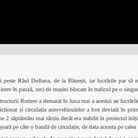
ui peste Râul Doftana, de la Bănești, iar lucrările par să
 intre în pauză, zeci de mașini blocate în traficul pe o singu
ucturii Rutiere a demarat în luna mai a acestui an lucrările
ricționat și circulația autovehiculelor a fost deviată în pr
2 săptămâni mai târziu decât era stabilit în proiectul inițial
ășoară pe câte o bandă de circulație, de data aceasta pe calea