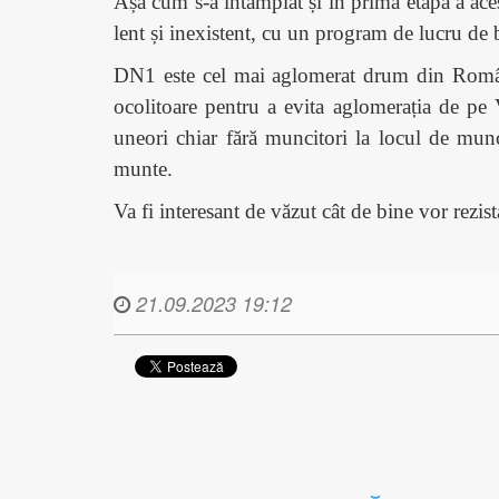
Așa cum s-a întâmplat și în prima etapă a aces
lent și inexistent, cu un program de lucru de bi
DN1 este cel mai aglomerat drum din România,
ocolitoare pentru a evita aglomerația de pe V
uneori chiar fără muncitori la locul de munc
munte.
Va fi interesant de văzut cât de bine vor rezis
21.09.2023 19:12