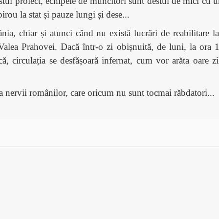
tui proiect, echipele de muncitori sunt destul de mici cu un 
rou la stat și pauze lungi și dese...
 chiar și atunci când nu există lucrări de reabilitare l
alea Prahovei. Dacă într-o zi obișnuită, de luni, la ora 1
ă, circulația se desfășoară infernat, cum vor arăta oare zi
ta nervii românilor, care oricum nu sunt tocmai răbdatori...