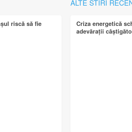
ALTE STIRI RECE
ul riscă să fie
Criza energetică sc
adevărații câștigător