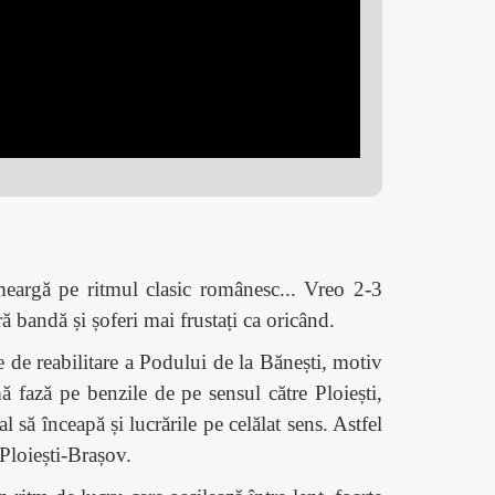
 meargă pe ritmul clasic românesc... Vreo 2-3
ră bandă și șoferi mai frustați ca oricând.
 de reabilitare a Podului de la Bănești, motiv
imă fază pe benzile de pe sensul către Ploiești,
 să înceapă și lucrările pe celălat sens. Astfel
 Ploiești-Brașov.