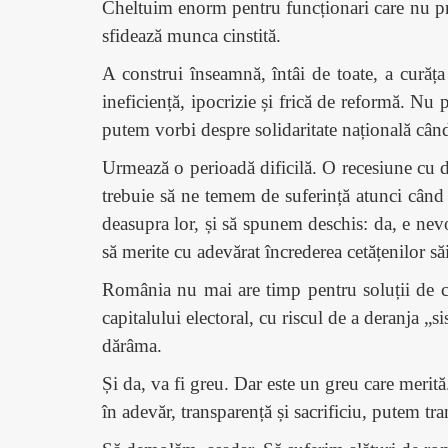
Cheltuim enorm pentru funcționari care nu prod
sfidează munca cinstită.
A construi înseamnă, întâi de toate, a curăț
ineficiență, ipocrizie și frică de reformă. N
putem vorbi despre solidaritate națională când 
Urmează o perioadă dificilă. O recesiune cu di
trebuie să ne temem de suferință atunci când 
deasupra lor, și să spunem deschis: da, e nevoi
să merite cu adevărat încrederea cetățenilor săi
România nu mai are timp pentru soluții de c
capitalului electoral, cu riscul de a deranja
dărâma.
Și da, va fi greu. Dar este un greu care merit
în adevăr, transparență și sacrificiu, putem tr