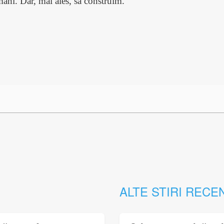
âni. Dar, mai ales, să construim.
ALTE STIRI RECE