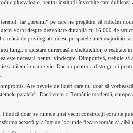
uc plusvaloare, pentru instituții învechite care dublează atr
a terenul. Iar „terenul” pe care ne pregătim să ridicăm nou
u putem vorbi despre dezvoltare durabilă cu 16.000 de struc
o mână de privilegiați trăiesc pe spatele unei majorități tăc
nți lungi, o ajustare dureroasă a cheltuielilor, o realitate 
ea este necesară pentru vindecare. Dimpotrivă, trebuie să 
e să tăiem în carne vie. Dar nu pentru a distruge, ci pentru
.
ompromis. Are nevoie de lideri care nu doar să vorbească
 „sistemele paralele”. Dacă vrem o Românie modernă, europe
ă. Fiindcă doar pe ruinele unei vechi construcții corupte pu
ansforma această țară într-un loc unde fiecare român să aibă n