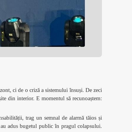
ont, ci de o criză a sistemului însuși. De zeci
șite din interior. E momentul să recunoaștem:
onsabilității, trag un semnal de alarmă tăios și
e au adus bugetul public în pragul colapsului.