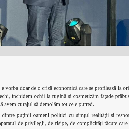
e vorba doar de o criză economică care se profilează la oriz
 vechi, închidem ochii la rugină și cosmetizăm fațade prăbu
să avem curajul să demolăm tot ce e putred.
 dintre puținii oameni politici cu simțul realității și resp
ratul de privilegii, de risipe, de complicități tăcute car