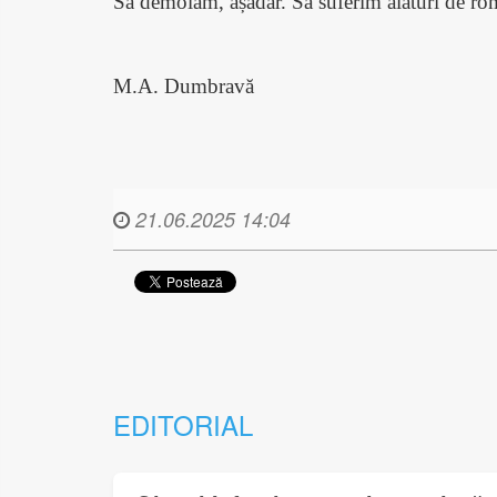
Să demolăm, așadar. Să suferim alături de rom
M.A. Dumbravă
21.06.2025 14:04
EDITORIAL