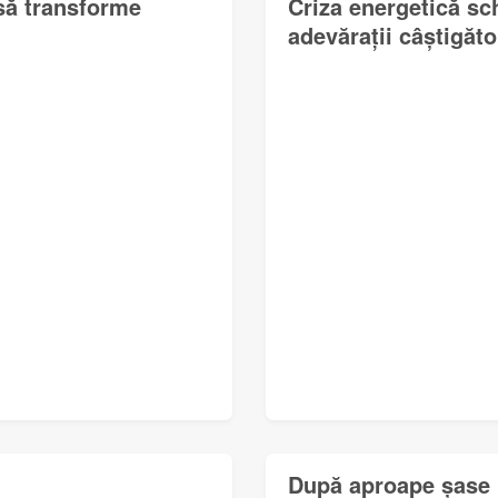
 să transforme
Criza energetică sc
adevărații câștigător
După aproape șase l