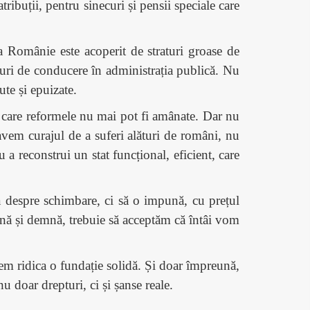
ibuții, pentru sinecuri și pensii speciale care
a Românie este acoperit de straturi groase de
turi de conducere în administrația publică. Nu
ute și epuizate.
în care reformele nu mai pot fi amânate. Dar nu
avem curajul de a suferi alături de români, nu
 a reconstrui un stat funcțional, eficient, care
 despre schimbare, ci să o impună, cu prețul
ană și demnă, trebuie să acceptăm că întâi vom
tem ridica o fundație solidă. Și doar împreună,
u doar drepturi, ci și șanse reale.