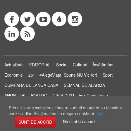
Actualitate
EDITORIAL
Social
Cultural
Învățământ
Economie
25'
#AlegeViața. Spune NU Viciilor!
Sport
CUMPĂRĂ DE LÂNGĂ CASĂ
SEMNAL DE ALARMĂ
ANUNȚURI
POLITIC
CIVIS DIXIT - Vox Câmpinean
Știri...să știi!
Pastila de Sănătate
STUDIO ELECTORAL
Prin utilizarea websiteului nostru sunteţi de acord cu folosirea
cookie-urilor. Aflaţi mai multe despre cookie-uri
aici
.
RSS Feed
Nu sunt de acord
SUNT DE ACORD